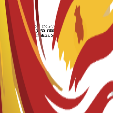
, 120) with gym, pool, and 24/7 staff; Resa Partnership (preferential 
300–€800), Shared Apt (€250–€600), Private Rental (€500–€1,200), or
d booking letters for consulates. Settling: Students must complete Emp
es cost €20–€50.
год
те