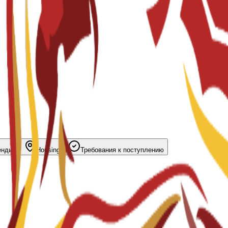
ендий
Housing
Требования к поступлению