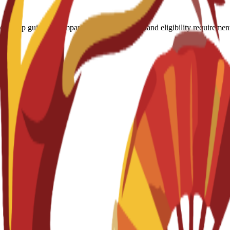
arship guide to compare all options, understand eligibility requirements