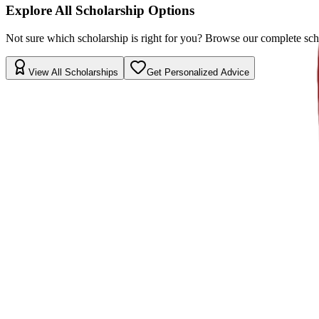
Explore All Scholarship Options
Not sure which scholarship is right for you? Browse our complete schol
View All Scholarships
Get Personalized Advice
Программы
Explore
3
available programs
Все программы
Master's Degree
Master's Degree
1 year
BUSINESS ADMINISTRATION AND SPANISH
English
Fall 2026-2027
Приём заявок открыт
Стоимость обучения
€
9,200
EUR
per year