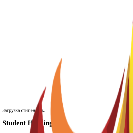
Master's Degree
1 year
DIGITAL MARKETING WITH ARTIFICIAL INTE
English
Fall 2026-2027
Приём заявок открыт
Стоимость обучения
€
9,200
EUR
per year
Master's Degree
1 year
Магистр цифрового предпринимательства и испа
English
Fall 2026-2027
Приём заявок открыт
Стоимость обучения
€
9,200
EUR
per year
Загрузка стипендий...
Student Housing