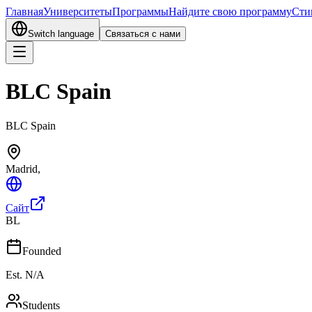
Главная
Университеты
Программы
Найдите свою программу
Сти
Switch language
Связаться с нами
BLC Spain
BLC Spain
Madrid
,
Сайт
BL
Founded
Est. N/A
Students