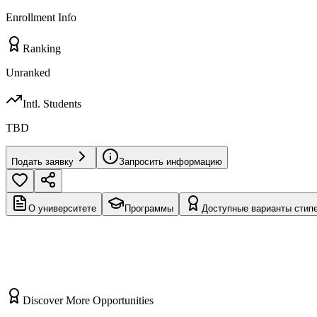
Enrollment Info
Ranking
Unranked
Intl. Students
TBD
Подать заявку
Запросить информацию
О университете
Программы
Доступные варианты стип
No description available.
Discover More Opportunities