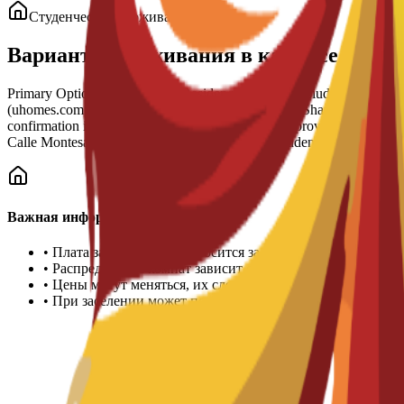
Студенческое проживание
Варианты проживания в кампусе
Primary Options: AIL Student Residence (Av. de la Ciudad de Barcelona
(uhomes.com, University Living). Estimated Costs: Shared/Dorm (€
confirmation is mandatory for visa approval; BLC provides specialize
Calle Montesa 35 is highly accessible; monthly student transport pass
Важная информация
•
Плата за проживание вносится за семестр или учебный 
•
Распределение комнат зависит от наличия мест
•
Цены могут меняться, их следует уточнять в университе
•
При заселении может потребоваться залог