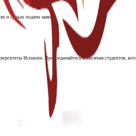
х и сроках подачи заявок.
ерситеты Испании. Присоединяйтесь к тысячам студентов, кото