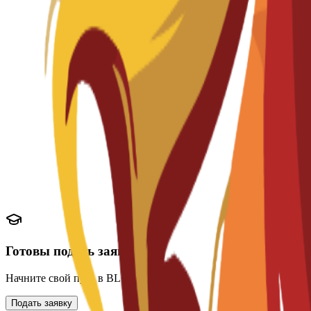
Академические требования
Аттестат о среднем образовании или эквивалент
Минимальный средний балл 3.0/4.0
Академические выписки
Языковые требования
IELTS 6.0 или TOEFL 80+
DELE/SIELE для программ на испанском языке
Сертификат владения английским языком
Готовы подать заявку?
Начните свой путь в BLC Spain
Подать заявку