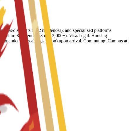
access/discounts to 42 residences); and specialized platforms
 Premium Residence (€856–€2,000+). Visa/Legal: Housing
adronamiento (local registration) upon arrival. Commuting: Campus at