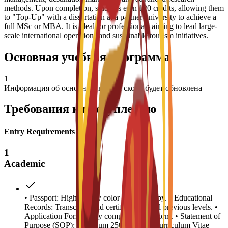
methods. Upon completion, students earn 120 credits, allowing them
to "Top-Up" with a dissertation at a partner university to achieve a
full MSc or MBA. It is ideal for professionals aiming to lead large-
scale international operations and sustainable tourism initiatives.
Основная учебная программа
1
Информация об основных курсах скоро будет обновлена
Требования к поступлению
Entry Requirements
1
Academic
• Passport: High-quality color scanned copy. • Educational
Records: Transcripts and certificates for all previous levels. •
Application Form: Fully completed C3S form. • Statement of
Purpose (SOP): Minimum 250 words. • Curriculum Vitae