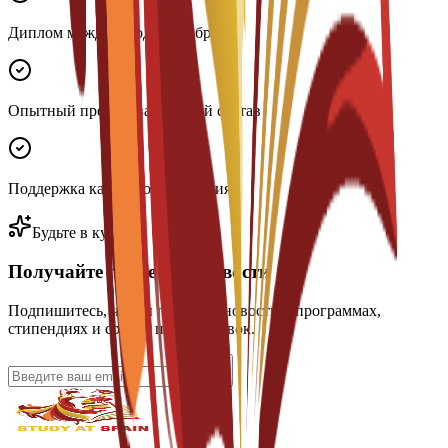
Диплом международного образца
Опытный преподавательский состав
Поддержка карьерного развития
Будьте в курсе
Получайте последние новости
Подпишитесь, чтобы получать новости о программах,
стипендиях и сроках подачи заявок.