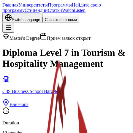
Главная
Университеты
Программы
Найдите свою
программу
Стипендии
Статьи
Watch
Listen
Switch language
Связаться с нами
Master's Degree
Приём заявок открыт
Diploma Level 7 in Tourism &
Hospitality Management
C3S Business School Barcelona
Barcelona
Duration
12 months