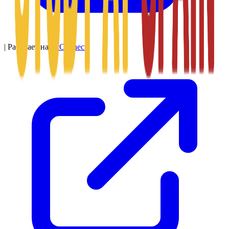
|
Работает на
SitConnect