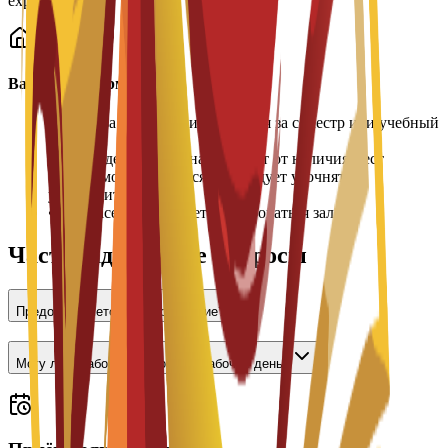
experience.
Важная информация
•
Плата за проживание вносится за семестр или учебный
год
•
Распределение комнат зависит от наличия мест
•
Цены могут меняться, их следует уточнять в
университете
•
При заселении может потребоваться залог
Часто задаваемые вопросы
Предоставляется ли проживание?
Могу ли я работать неполный рабочий день?