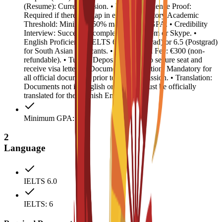
(Resume): Current version. • Work Experience Proof:
Required if there is a gap in education history.Academic
Threshold: Minimum 50% marks or 2.5 GPA. • Credibility
Interview: Successful completion via Zoom or Skype. •
English Proficiency: IELTS 6.0 (Undergrad) or 6.5 (Postgrad)
for South Asian applicants. • Registration Fee: €300 (non-
refundable). • Tuition Deposit: €4,500 (to secure seat and
receive visa letter). • Document Legalization: Mandatory for
all official documents prior to visa submission. • Translation:
Documents not in English or Spanish must be officially
translated for the Spanish Embassy.
Minimum GPA: 2.5
2
Language
IELTS 6.0
IELTS: 6