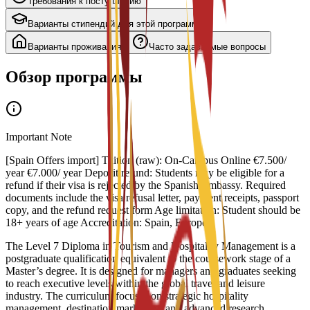
Требования к поступлению
Варианты стипендий для этой программы
Варианты проживания
Часто задаваемые вопросы
Обзор программы
Important Note
[Spain Offers import] Tuition (raw): On-Campus Online €7.500/
year €7.000/ year Deposit refund: Students may be eligible for a
refund if their visa is rejected by the Spanish Embassy. Required
documents include the visa refusal letter, payment receipts, passport
copy, and the refund request form Age limitation: Student should be
18+ years of age Accreditation: Spain, Europe
The Level 7 Diploma in Tourism and Hospitality Management is a
postgraduate qualification equivalent to the coursework stage of a
Master’s degree. It is designed for managers and graduates seeking
to reach executive levels within the global travel and leisure
industry. The curriculum focuses on strategic hospitality
management, destination marketing, and advanced research