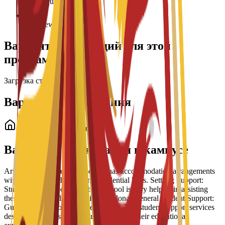
Age requirement: 18+
Interview required
Варианты стипендий для этой
программы
Загрузка стипендий...
Варианты проживания
Студенческое проживание
Варианты проживания в кампусе
Arrangement Types: The school has accommodation arrangements
with a number of hostels and residential halls. Settling Support:
Students have reported that the school is very helpful in assisting
them to settle well into life in Barcelona. General Student Support:
Guidance is part of a broader suite of 24/7 student support services
designed to help students succeed during their educational