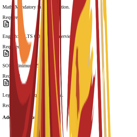
Math: Mandatory in last education.
Required
English: IELTS 6.0 or C3S interview.
Required
SOP: Minimum 250 words.
Required
Legalization: Required for visa.
Required
Additional Information