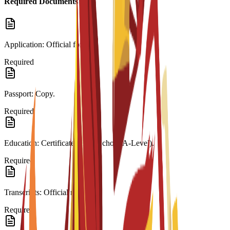
Required Documents
Application: Official form.
Required
Passport: Copy.
Required
Education: Certificate (High School/A-Level).
Required
Transcripts: Official records.
Required