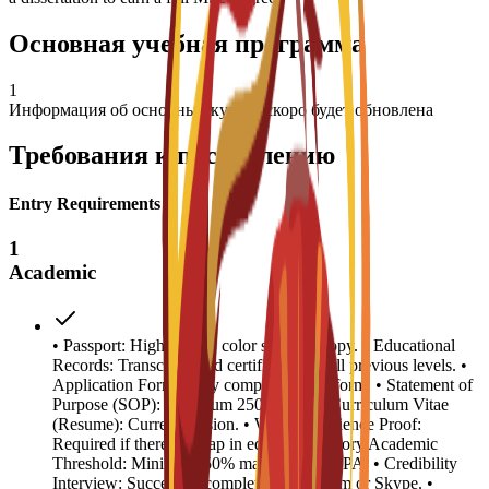
Основная учебная программа
1
Информация об основных курсах скоро будет обновлена
Требования к поступлению
Entry Requirements
1
Academic
• Passport: High-quality color scanned copy. • Educational
Records: Transcripts and certificates for all previous levels. •
Application Form: Fully completed C3S form. • Statement of
Purpose (SOP): Minimum 250 words. • Curriculum Vitae
(Resume): Current version. • Work Experience Proof:
Required if there is a gap in education history.Academic
Threshold: Minimum 50% marks or 2.5 GPA. • Credibility
Interview: Successful completion via Zoom or Skype. •