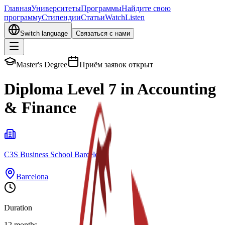
Главная
Университеты
Программы
Найдите свою
программу
Стипендии
Статьи
Watch
Listen
Switch language
Связаться с нами
Master's Degree
Приём заявок открыт
Diploma Level 7 in Accounting
& Finance
C3S Business School Barcelona
Barcelona
Duration
12 months