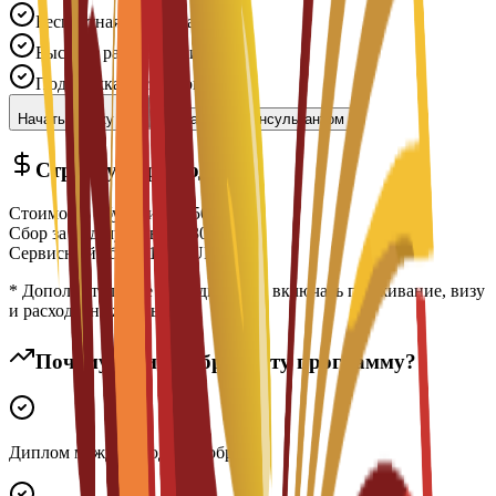
Бесплатная подача заявки
Быстрое рассмотрение
Поддержка экспертов
Начать заявку
Связаться с консультантом
Структура расходов
Стоимость обучения
€
7,500
EUR
Сбор за подачу заявки
€
300
EUR
Сервисный сбор
€
150
EUR
* Дополнительные расходы могут включать проживание, визу
и расходы на жизнь
Почему стоит выбрать эту программу?
Диплом международного образца