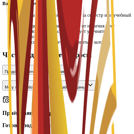
Важная информация
•
Плата за проживание вносится за семестр или учебный
год
•
Распределение комнат зависит от наличия мест
•
Цены могут меняться, их следует уточнять в
университете
•
При заселении может потребоваться залог
Часто задаваемые вопросы
Предоставляется ли проживание?
Могу ли я работать неполный рабочий день?
Приём заявок открыт
Готовы подать заявку?