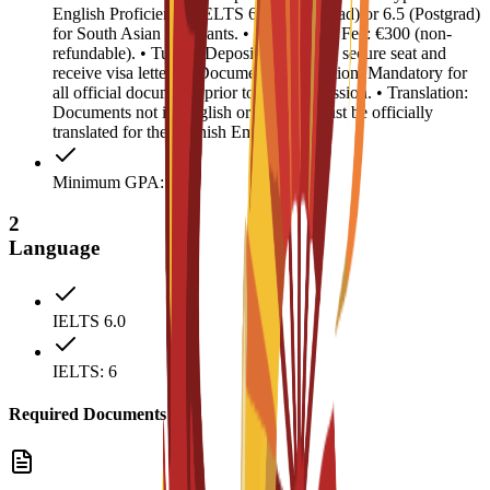
English Proficiency: IELTS 6.0 (Undergrad) or 6.5 (Postgrad)
for South Asian applicants. • Registration Fee: €300 (non-
refundable). • Tuition Deposit: €4,500 (to secure seat and
receive visa letter). • Document Legalization: Mandatory for
all official documents prior to visa submission. • Translation:
Documents not in English or Spanish must be officially
translated for the Spanish Embassy.
Minimum GPA: 2.5
2
Language
IELTS 6.0
IELTS: 6
Required Documents