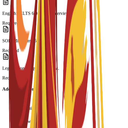
English: IELTS 6.0 or C3S interview.
Required
SOP: Minimum 250 words.
Required
Legalization: Required for visa.
Required
Additional Information
Age requirement: 18+
Interview required