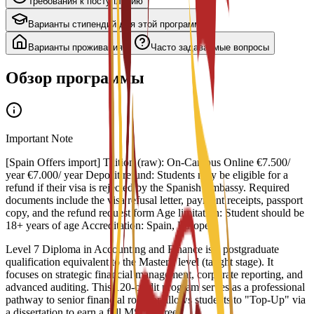
Требования к поступлению
Варианты стипендий для этой программы
Варианты проживания
Часто задаваемые вопросы
Обзор программы
Important Note
[Spain Offers import] Tuition (raw): On-Campus Online €7.500/
year €7.000/ year Deposit refund: Students may be eligible for a
refund if their visa is rejected by the Spanish Embassy. Required
documents include the visa refusal letter, payment receipts, passport
copy, and the refund request form Age limitation: Student should be
18+ years of age Accreditation: Spain, Europe
Level 7 Diploma in Accounting and Finance is a postgraduate
qualification equivalent to the Master's level (taught stage). It
focuses on strategic financial management, corporate reporting, and
advanced auditing. This 120-credit program serves as a professional
pathway to senior financial roles or allows students to "Top-Up" via
a dissertation to earn a full MSc degree.