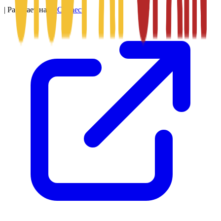
|
Работает на
SitConnect