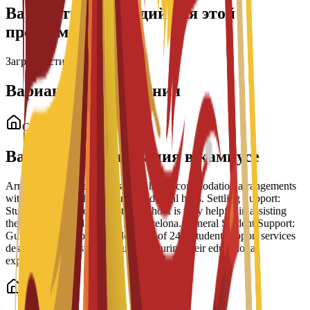
Варианты стипендий для этой
программы
Загрузка стипендий...
Варианты проживания
Студенческое проживание
Варианты проживания в кампусе
Arrangement Types: The school has accommodation arrangements
with a number of hostels and residential halls. Settling Support:
Students have reported that the school is very helpful in assisting
them to settle well into life in Barcelona. General Student Support:
Guidance is part of a broader suite of 24/7 student support services
designed to help students succeed during their educational
experience.