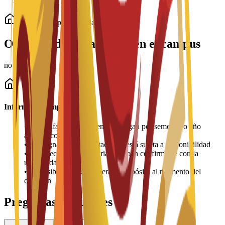
Alojamiento para estudiantes
Opciones de alojamiento en el campus
no information
Información importante
•
Las tarifas de alojamiento se pagan por semestre o año
académico
•
La asignación de habitaciones está sujeta a disponibilidad
•
Los precios pueden variar y deben confirmarse con la
universidad
•
Es posible que se requiera un depósito al momento del
check-in
Preguntas frecuentes