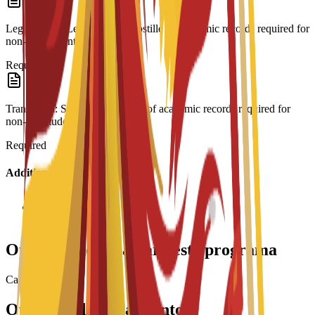
Legalization: Legalisation/Apostille of academic records required for
non-EU students.
Required
Translation: Spanish translation of academic records required for
non-EU students.
Required
Additional Information
Interview required
Opciones de beca para este programa
Cargando becas...
Opciones de alojamiento