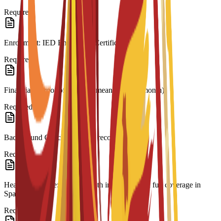
Required
Enrollment: IED Enrollment Certificate.
Required
Financials: Proof of financial means (€600+/month).
Required
Background Check: Criminal record check.
Required
Health Insurance: Private health insurance with full coverage in
Spain.
Required