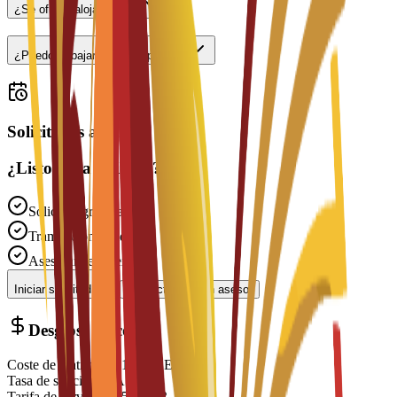
¿Se ofrece alojamiento?
¿Puedo trabajar a tiempo parcial?
Solicitudes abiertas
¿Listo para solicitar?
Solicitud gratuita
Tramitación rápida
Asesoramiento experto
Iniciar solicitud
Contactar con un asesor
Desglose de costes
Coste de matrícula
€
15,300
EUR
Tasa de solicitud
N/A
Tarifa de servicio
€
150
EUR