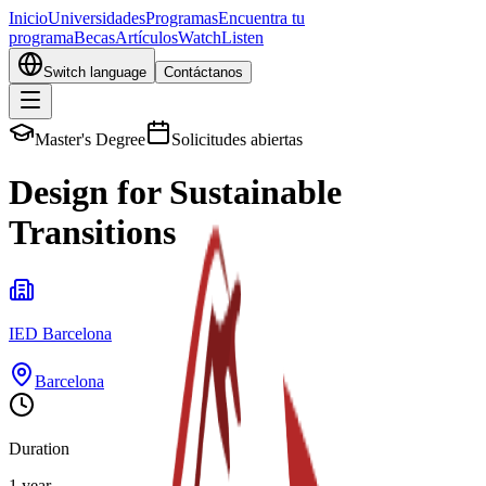
Inicio
Universidades
Programas
Encuentra tu
programa
Becas
Artículos
Watch
Listen
Switch language
Contáctanos
Master's Degree
Solicitudes abiertas
Design for Sustainable
Transitions
IED Barcelona
Barcelona
Duration
1 year