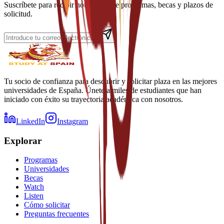
Suscríbete para recibir noticias sobre programas, becas y plazos de
solicitud.
Tu socio de confianza para descubrir y solicitar plaza en las mejores
universidades de España. Únete a miles de estudiantes que han
iniciado con éxito su trayectoria académica con nosotros.
LinkedIn
Instagram
Explorar
Programas
Universidades
Becas
Watch
Listen
Cómo solicitar
Preguntas frecuentes