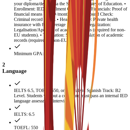
your diploma/degree via the Spanish Ministry of Education. •
Enrollment: IED Enrollment Certificate. • Financials: Proof of
financial means (€600+/month). • Background Check:
Criminal record check. • Health Insurance: Private health
insurance with full coverage in Spain. • Legalization:
Legalisation/Apostille of academic records (required for non-
EU students). • Translation: Spanish translation of academic
records (required for non-EU students).
Minimum GPA: 2.5
2
Language
IELTS 6.5, TOEFL 550, or equivalent. Spanish Track: B2
Level. Students without a certificate must pass an internal IED
language assessment interview.
IELTS: 6.5
TOEFL: 550