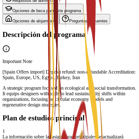
Requisitos de admisión
Opciones de beca para este programa
Opciones de alojamiento
Preguntas frecuentes
Descripción del programa
Important Note
[Spain Offers import] Deposit refund: non-refundable Accreditation:
Spain, Europe, US, Egypt, Turkey, Iran
A strategic program focused on ecological and social transformation.
It equips designers with tools to lead sustainability shifts within
organizations, focusing on circular economy models and
regenerative design strategies.
Plan de estudios principal
1
La información sobre las asignaturas principales se actualizará