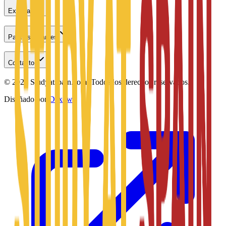
Explorar
Para estudiantes
Contacto
©
2026
Studyatspain.com.
Todos los derechos reservados.
Diseñado por
Daxow