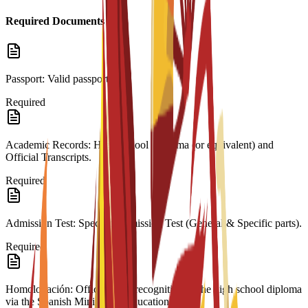
Required Documents
Passport: Valid passport.
Required
Academic Records: High School Diploma (or equivalent) and
Official Transcripts.
Required
Admission Test: Specific Admission Test (General & Specific parts).
Required
Homologación: Official legal recognition of the high school diploma
via the Spanish Ministry of Education.