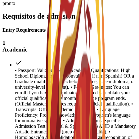
pronto
Requisitos de admisión
Entry Requirements
1
Academic
• Passport: Valid passport. • Academic Qualifications: High
School Diploma (must be convalidated if non-Spanish) OR a
Graduate qualification (Bachelor’s degree, 3-year diploma, or
university-level equivalent). • Pending Graduates: You can
enroll if you have just graduated, provided you obtain your
official qualification one month before the program ends.
(Official Master's Degrees require an official qualification). •
Transcripts: Official academic transcripts. • Language
Proficiency: Proof of knowledge of the program's language
for non-native speakers. • Admission Exams: Specific
Admission Test (General & Specific parts) AND a Mandatory
Artistic Entrance Exam (prep course available). •
Homologación / Convalidation: Official legal recognition of