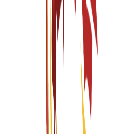
Part of the Istituto Europeo di Design Network
Founded within a Global Design Group since 1966
Creative Industries
Fashion Design
Interior Design
Spanish-Taught Programs