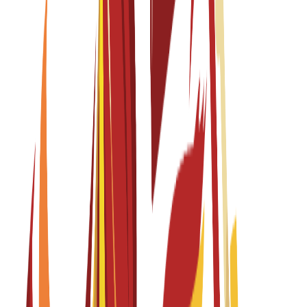
€
15,300
EUR
per year
Yüksek Lisans
1 year
Food Design: Design Strategies for Food System and
Gastronomy Transformation
English
Fall 2026-2027
Başvurular açık
Öğrenim Ücreti
€
15,300
EUR
per year
Lisans
4 years
Global Design
English
Fall 2026-2027
Başvurular açık
Öğrenim Ücreti
€
15,300
EUR
per year