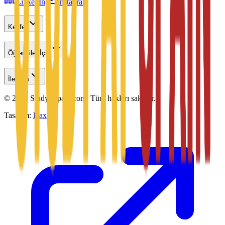
LinkedIn
Instagram
Keşfet
Öğrenciler İçin
İletişim
©
2026
Studyatspain.com.
Tüm hakları saklıdır.
Tasarım:
Daxow