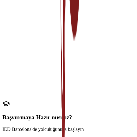
Akademik Gereksinimler
Lise diploması veya dengi
Minimum GPA 3.0/4.0
Akademik transkript
Dil Gereksinimleri
IELTS 6.0 veya TOEFL 80+
Çince programlar için HSK 4
İngilizce yeterlilik belgesi
Başvurmaya Hazır mısınız?
IED Barcelona'de yolculuğunuza başlayın