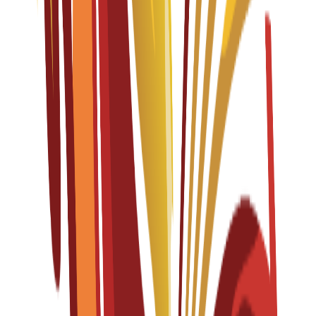
English
Fall 2026-2027
Başvurular açık
Öğrenim Ücreti
€
15,300
EUR
per year
Lisans
4 years
Product Design
Spanish
Fall 2026-2027
Başvurular açık
Öğrenim Ücreti
€
15,300
EUR
per year
Yüksek Lisans
1 year
Strategic Design Management
English
Fall 2026-2027
Başvurular açık
Öğrenim Ücreti
€
18,500
EUR