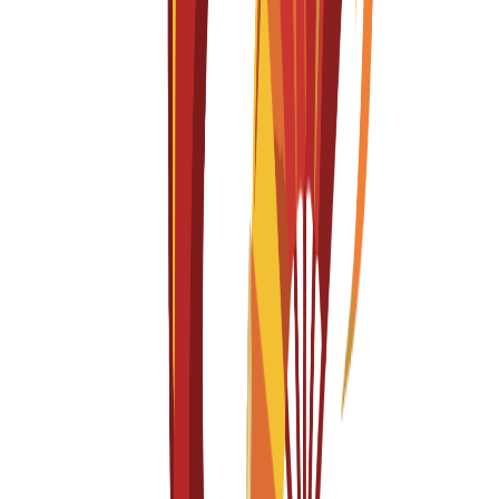
Fashion Business Innovation
English
Fall 2026-2027
Başvurular açık
Öğrenim Ücreti
€
15,300
EUR
per year
Yüksek Lisans
1 year
Fashion Creative Direction
English
Fall 2026-2027
Başvurular açık
Öğrenim Ücreti
€
15,300
EUR
per year
Lisans
4 years
Fashion Design