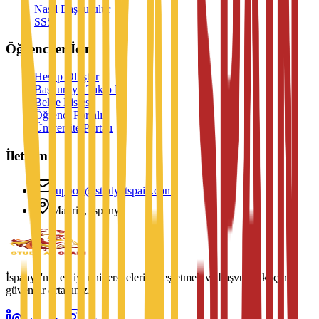
Nasıl Başvurulur
SSS
Öğrenciler İçin
Hesap Oluştur
Başvuruyu Takip Et
Belge Listesi
Öğrenci Portalı
Üniversite Portalı
İletişim
support@studyatspain.com
Madrid, İspanya
İspanya'nın en iyi üniversitelerini keşfetmek ve başvurmak için
güvenilir ortağınız.