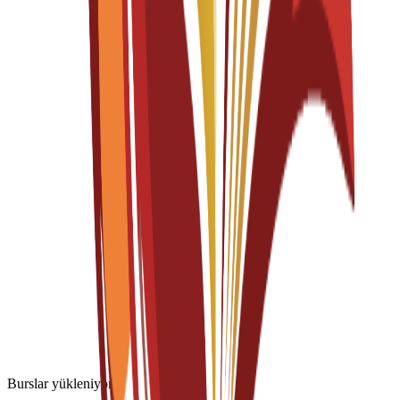
per year
Lisans
4 years
Transportation Design
English
Fall 2026-2027
Başvurular açık
Öğrenim Ücreti
€
15,300
EUR
per year
Lisans
4 years
Transportation Design
Spanish
Fall 2026-2027
Başvurular açık
Öğrenim Ücreti
€
15,300
EUR
per year
Burslar yükleniyor...