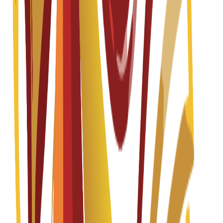
Master in Fashion Design
Spanish
Fall 2026-2027
Başvurular açık
Öğrenim Ücreti
€
13,200
EUR
per year
Yüksek Lisans
1 year
Master in Interior Design for Hotels, Gastronomy,
and Commercial Spaces
Spanish
Fall 2026-2027
Başvurular açık
Öğrenim Ücreti
€
13,200
EUR
per year
Yüksek Lisans
1 year
Master in Strategic and Creative Direction of Brand