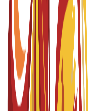
Lisans
4 years
Graphic Design
English
Fall 2026-2027
Başvurular açık
Öğrenim Ücreti
€
15,300
EUR
per year
Lisans
4 years
Graphic Design
Spanish
Fall 2026-2027
Başvurular açık
Öğrenim Ücreti
€
15,300
EUR
per year
Lisans
4 years