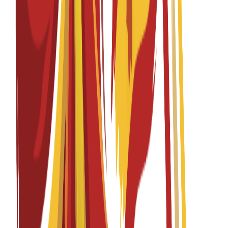
Graphic Design, pathway in Media Design
English
Fall 2026-2027
Başvurular açık
Öğrenim Ücreti
€
15,300
EUR
per year
Lisans
4 years
Graphic Design, pathway in Motion Graphics and
Video
English
Fall 2026-2027
Başvurular açık
Öğrenim Ücreti
€
15,300
EUR
per year
Lisans
4 years
Interior Design