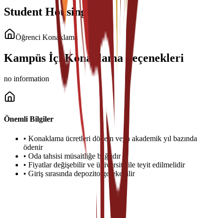
Student Housing
Öğrenci Konaklama
Kampüs İçi Konaklama Seçenekleri
no information
Önemli Bilgiler
•
Konaklama ücretleri dönem veya akademik yıl bazında
ödenir
•
Oda tahsisi müsaitliğe bağlıdır
•
Fiyatlar değişebilir ve üniversite ile teyit edilmelidir
•
Giriş sırasında depozito gerekebilir