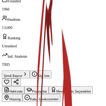
Founded
1966
Students
13,000
Ranking
Unranked
Intl. Students
TBD
Şimdi Başvur
Bilgi İste
Hakkında
Programlar
Mevcut Burs Seçenekleri
Housing
Kabul Gereksinimleri