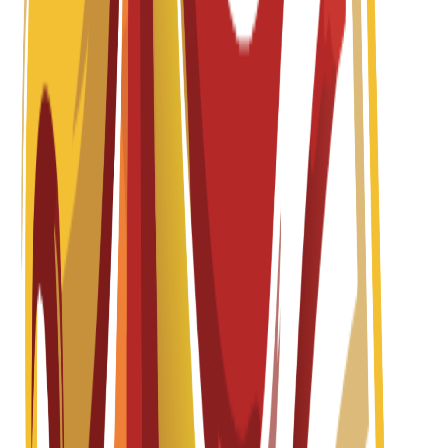
per year
Yüksek Lisans
1 year
Master in Creative Direction in Graphic Design
Spanish
Fall 2026-2027
Başvurular açık
Öğrenim Ücreti
€
13,200
EUR
per year
Yüksek Lisans
1 year
Master in Event Design and Management
Spanish
Fall 2026-2027
Başvurular açık
Öğrenim Ücreti
€
13,200
EUR
per year
Yüksek Lisans
1 year