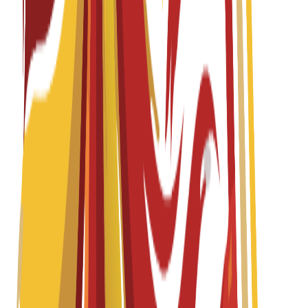
English
Fall 2026-2027
Başvurular açık
Öğrenim Ücreti
€
15,300
EUR
per year
Lisans
4 years
Interior Design
Spanish
Fall 2026-2027
Başvurular açık
Öğrenim Ücreti
€
15,300
EUR
per year
Yüksek Lisans
1 year
Interior Design for Commercial Spaces and Retail
English
Fall 2026-2027
Başvurular açık
Öğrenim Ücreti
€
15,300
EUR