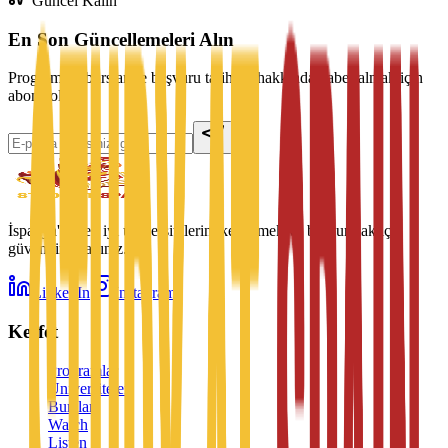
Güncel Kalın
En Son Güncellemeleri Alın
Programlar, burslar ve başvuru tarihleri hakkında haber almak için
abone olun.
İspanya'nın en iyi üniversitelerini keşfetmek ve başvurmak için
güvenilir ortağınız.
LinkedIn
Instagram
Keşfet
Programlar
Üniversiteler
Burslar
Watch
Listen