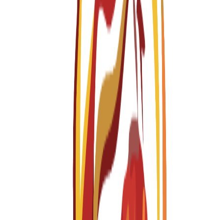
Programlar
Explore
29
available programs
Tüm Programlar
Lisans
Yüksek Lisans
Yüksek Lisans
1 year
Brand Design and Hospitality
English
Fall 2026-2027
Başvurular açık
Öğrenim Ücreti
€
15,300
EUR
per year
Yüksek Lisans
1 year
Design for Interaction and Extended Experiences
English
Fall 2026-2027
Başvurular açık
Öğrenim Ücreti
€
15,300
EUR
per year