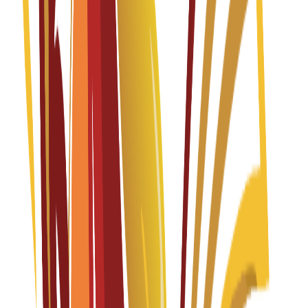
Communication
Spanish
Fall 2026-2027
Başvurular açık
Öğrenim Ücreti
€
13,200
EUR
per year
Yüksek Lisans
1 year
Official Master in Physical Space Design and Digital
Environments
Spanish
Fall 2026-2027
Başvurular açık
Öğrenim Ücreti
€
14,800
EUR
per year
Lisans
4 years
Product Design