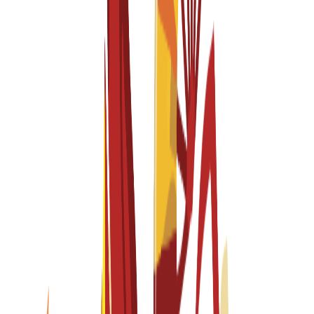
Spanish
Fall 2026-2027
Başvurular açık
Öğrenim Ücreti
€
15,300
EUR
per year
Lisans
4 years
Fashion Design, pathway in Fashion Styling and
Communication
Spanish
Fall 2026-2027
Başvurular açık
Öğrenim Ücreti
€
15,300
EUR
per year
Yüksek Lisans
1 year
Fashion Systems
English
Fall 2026-2027
Başvurular açık
Öğrenim Ücreti