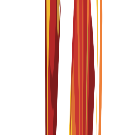
Yüksek Lisans
1 year
Design for Sustainable Transitions
English
Fall 2026-2027
Başvurular açık
Öğrenim Ücreti
€
15,300
EUR
per year
Lisans
4 years
Fashion
English
Fall 2026-2027
Başvurular açık
Öğrenim Ücreti
€
15,300
EUR
per year
Yüksek Lisans
1 year