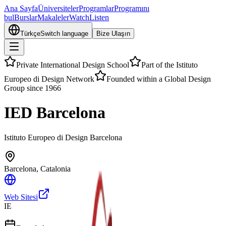
Ana Sayfa
Üniversiteler
Programlar
Programını
bul
Burslar
Makaleler
Watch
Listen
Türkçe
Switch language
Bize Ulaşın
Private International Design School
Part of the Istituto
Europeo di Design Network
Founded within a Global Design
Group since 1966
IED Barcelona
Istituto Europeo di Design Barcelona
Barcelona
,
Catalonia
Web Sitesi
IE