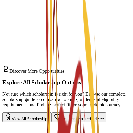
English-Taught Programs
Portfolio Development
Barcelona Creative Hub
Discover More Opportunities
Explore All Scholarship Options
Not sure which scholarship is right for you? Browse our complete
scholarship guide to compare all options, understand eligibility
requirements, and find the perfect fit for your academic journey.
View All Scholarships
Get Personalized Advice