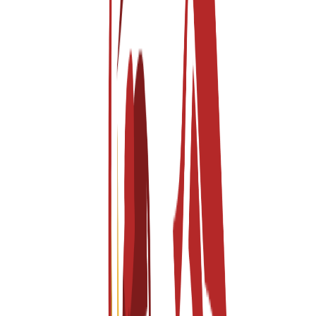
IED Barcelona is the Barcelona campus of the Istituto Europeo di
Design, one of the most respected creative education networks in
Europe. The IED network was established in 1966 and has grown
into a global leader in design, fashion, visual communication, and
creative management education. The Barcelona centre embodies the
intersection of Mediterranean creativity and international design
culture, offering students a vibrant learning environment in one of
Europe’s most dynamic cities . Located in...
Read More
Neden Bizi Seçmelisiniz
Private International Design School