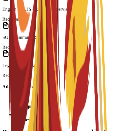
English: IELTS 6.0 or C3S interview.
Required
SOP: Minimum 250 words.
Required
Legalization: Required for visa.
Required
Additional Information
Age requirement: 18+
Interview required