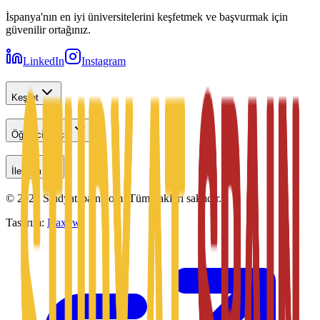
İspanya'nın en iyi üniversitelerini keşfetmek ve başvurmak için
güvenilir ortağınız.
LinkedIn
Instagram
Keşfet
Öğrenciler İçin
İletişim
©
2026
Studyatspain.com.
Tüm hakları saklıdır.
Tasarım:
Daxow