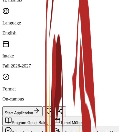
Language
English
Intake
Fall 2026-2027
Format
On-campus
Start Application
Program Genel Bakış
Temel Müfredat