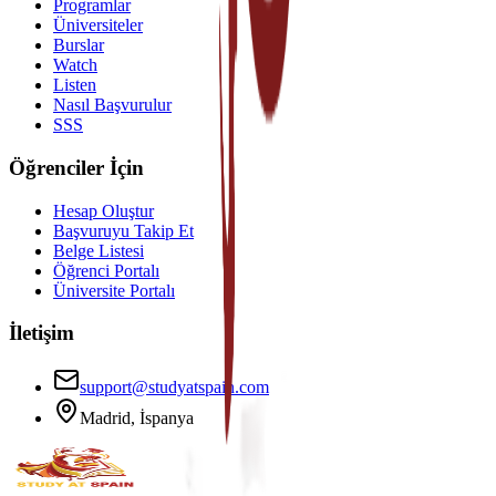
Programlar
Üniversiteler
Burslar
Watch
Listen
Nasıl Başvurulur
SSS
Öğrenciler İçin
Hesap Oluştur
Başvuruyu Takip Et
Belge Listesi
Öğrenci Portalı
Üniversite Portalı
İletişim
support@studyatspain.com
Madrid, İspanya