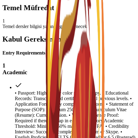
Temel Müfredat
1
Temel dersler bilgisi yakında güncellenecek
Kabul Gereksinimleri
Entry Requirements
1
Academic
• Passport: High-quality color scanned copy. • Educational
Records: Transcripts and certificates for all previous levels. •
Application Form: Fully completed C3S form. • Statement of
Purpose (SOP): Minimum 250 words. • Curriculum Vitae
(Resume): Current version. • Work Experience Proof:
Required if there is a gap in education history.Academic
Threshold: Minimum 50% marks or 2.5 GPA. • Credibility
Interview: Successful completion via Zoom or Skype. •
English Proficiency: IELTS 6.0 (Undergrad) or 6.5 (Postgrad)