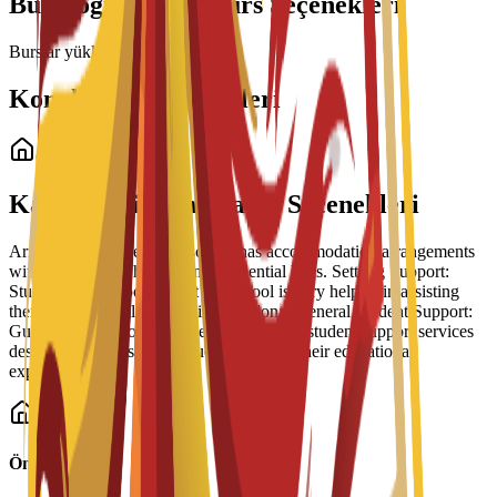
Bu Program İçin Burs Seçenekleri
Burslar yükleniyor...
Konaklama Seçenekleri
Öğrenci Konaklama
Kampüs İçi Konaklama Seçenekleri
Arrangement Types: The school has accommodation arrangements
with a number of hostels and residential halls. Settling Support:
Students have reported that the school is very helpful in assisting
them to settle well into life in Barcelona. General Student Support:
Guidance is part of a broader suite of 24/7 student support services
designed to help students succeed during their educational
experience.
Önemli Bilgiler