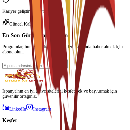
Kariyer geliştirme desteği
Güncel Kalın
En Son Güncellemeleri Alın
Programlar, burslar ve başvuru tarihleri hakkında haber almak için
abone olun.
İspanya'nın en iyi üniversitelerini keşfetmek ve başvurmak için
güvenilir ortağınız.
LinkedIn
Instagram
Keşfet