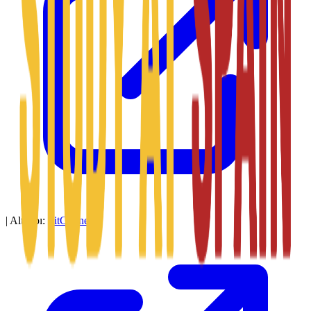
|
Altyapı:
SitConnect