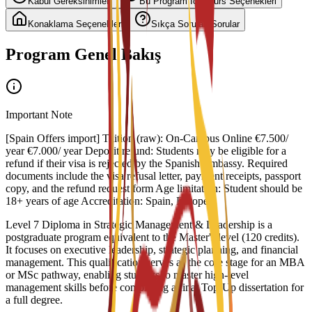
Kabul Gereksinimleri
Bu Program İçin Burs Seçenekleri
Konaklama Seçenekleri
Sıkça Sorulan Sorular
Program Genel Bakış
Important Note
[Spain Offers import] Tuition (raw): On-Campus Online €7.500/
year €7.000/ year Deposit refund: Students may be eligible for a
refund if their visa is rejected by the Spanish Embassy. Required
documents include the visa refusal letter, payment receipts, passport
copy, and the refund request form Age limitation: Student should be
18+ years of age Accreditation: Spain, Europe
Level 7 Diploma in Strategic Management & Leadership is a
postgraduate program equivalent to the Master's level (120 credits).
It focuses on executive leadership, strategic planning, and financial
management. This qualification serves as the core stage for an MBA
or MSc pathway, enabling students to master high-level
management skills before completing a final Top-Up dissertation for
a full degree.