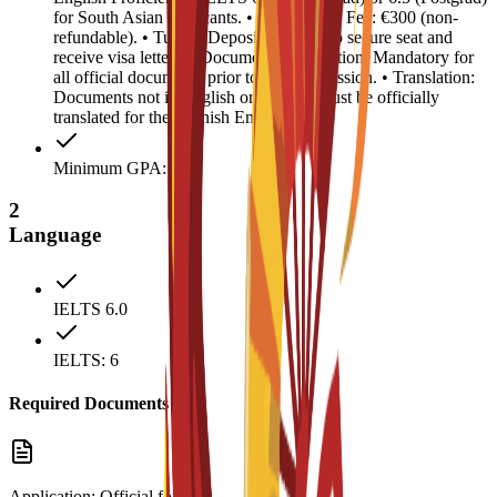
for South Asian applicants. • Registration Fee: €300 (non-
refundable). • Tuition Deposit: €4,500 (to secure seat and
receive visa letter). • Document Legalization: Mandatory for
all official documents prior to visa submission. • Translation:
Documents not in English or Spanish must be officially
translated for the Spanish Embassy.
Minimum GPA: 2.5
2
Language
IELTS 6.0
IELTS: 6
Required Documents
Application: Official form.