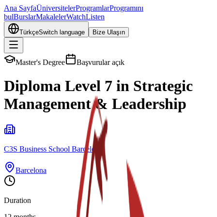
Ana Sayfa
Üniversiteler
Programlar
Programını
bul
Burslar
Makaleler
Watch
Listen
Türkçe
Switch language
Bize Ulaşın
Master's Degree
Başvurular açık
Diploma Level 7 in Strategic
Management & Leadership
C3S Business School Barcelona
Barcelona
Duration
12 months