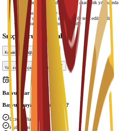
•
Konaklama ücretleri dönem veya akademik yıl bazında
ödenir
•
Oda tahsisi müsaitliğe bağlıdır
•
Fiyatlar değişebilir ve üniversite ile teyit edilmelidir
•
Giriş sırasında depozito gerekebilir
Sıkça Sorulan Sorular
Konaklama sağlanıyor mu?
Yarı zamanlı çalışabilir miyim?
Başvurular açık
Başvurmaya Hazır mısınız?
Ücretsiz Başvuru
Hızlı İşlem