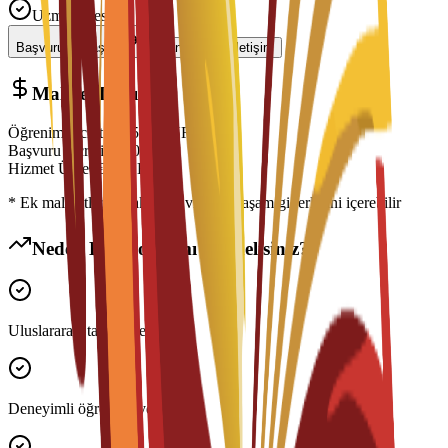
Uzman Desteği
Başvuruyu Başlat
Danışmanla İletişim
Maliyet Dağılımı
Öğrenim Ücreti
€
7,500
EUR
Başvuru Ücreti
€
300
EUR
Hizmet Ücreti
€
150
EUR
* Ek maliyetler konaklama, vize ve yaşam giderlerini içerebilir
Neden Bu Programı Seçmelisiniz?
Uluslararası tanınır derece
Deneyimli öğretim üyeleri