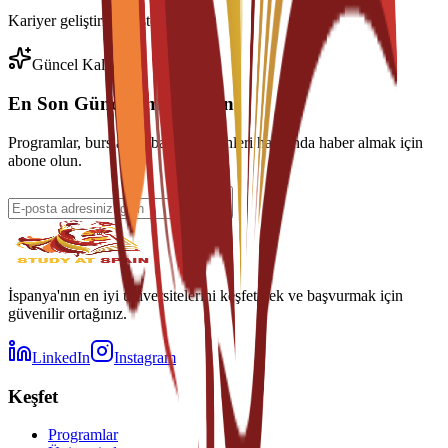
Kariyer geliştirme desteği
Güncel Kalın
En Son Güncellemeleri Alın
Programlar, burslar ve başvuru tarihleri hakkında haber almak için
abone olun.
İspanya'nın en iyi üniversitelerini keşfetmek ve başvurmak için
güvenilir ortağınız.
LinkedIn
Instagram
Keşfet
Programlar