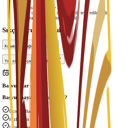
ödenir
•
Oda tahsisi müsaitliğe bağlıdır
•
Fiyatlar değişebilir ve üniversite ile teyit edilmelidir
•
Giriş sırasında depozito gerekebilir
Sıkça Sorulan Sorular
Konaklama sağlanıyor mu?
Yarı zamanlı çalışabilir miyim?
Başvurular açık
Başvurmaya Hazır mısınız?
Ücretsiz Başvuru
Hızlı İşlem
Uzman Desteği