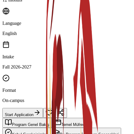
Language
English
Intake
Fall 2026-2027
Format
On-campus
Start Application
Program Genel Bakış
Temel Müfredat