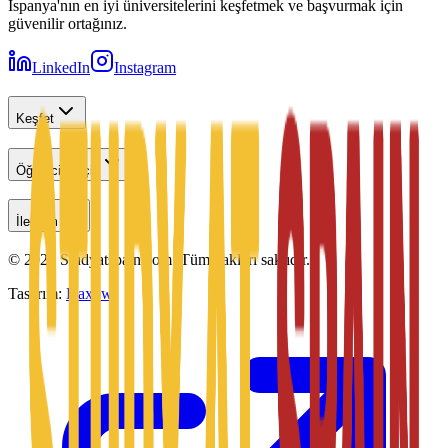
İspanya'nın en iyi üniversitelerini keşfetmek ve başvurmak için
güvenilir ortağınız.
LinkedIn
Instagram
Keşfet
Öğrenciler İçin
İletişim
©
2026
Studyatspain.com.
Tüm hakları saklıdır.
Tasarım:
Daxow