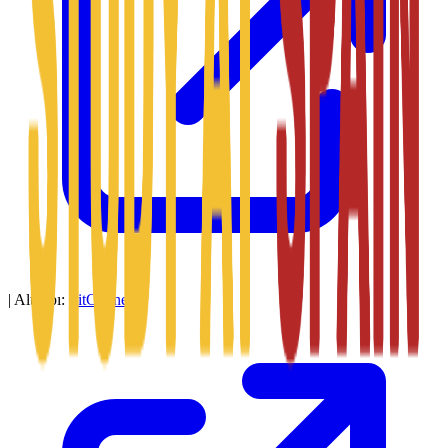
|
Altyapı:
SitConnect