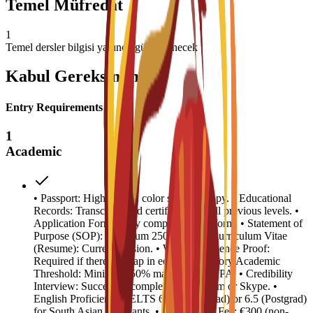
Temel Müfredat
1
Temel dersler bilgisi yakında güncellenecek
Kabul Gereksinimleri
Entry Requirements
1
Academic
• Passport: High-quality color scanned copy. • Educational
Records: Transcripts and certificates for all previous levels. •
Application Form: Fully completed C3S form. • Statement of
Purpose (SOP): Minimum 250 words. • Curriculum Vitae
(Resume): Current version. • Work Experience Proof:
Required if there is a gap in education history.Academic
Threshold: Minimum 50% marks or 2.5 GPA. • Credibility
Interview: Successful completion via Zoom or Skype. •
English Proficiency: IELTS 6.0 (Undergrad) or 6.5 (Postgrad)
for South Asian applicants. • Registration Fee: €300 (non-