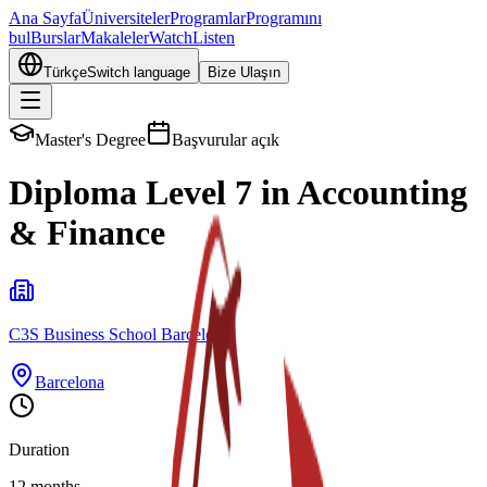
Ana Sayfa
Üniversiteler
Programlar
Programını
bul
Burslar
Makaleler
Watch
Listen
Türkçe
Switch language
Bize Ulaşın
Master's Degree
Başvurular açık
Diploma Level 7 in Accounting
& Finance
C3S Business School Barcelona
Barcelona
Duration
12 months