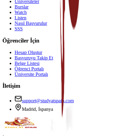
Üniversiteler
Burslar
Watch
Listen
Nasıl Başvurulur
SSS
Öğrenciler İçin
Hesap Oluştur
Başvuruyu Takip Et
Belge Listesi
Öğrenci Portalı
Üniversite Portalı
İletişim
support@studyatspain.com
Madrid, İspanya