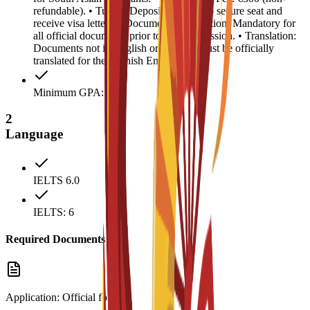
refundable). • Tuition Deposit: €4,500 (to secure seat and
receive visa letter). • Document Legalization: Mandatory for
all official documents prior to visa submission. • Translation:
Documents not in English or Spanish must be officially
translated for the Spanish Embassy.
Minimum GPA: 2.5
2
Language
IELTS 6.0
IELTS: 6
Required Documents
Application: Official form.