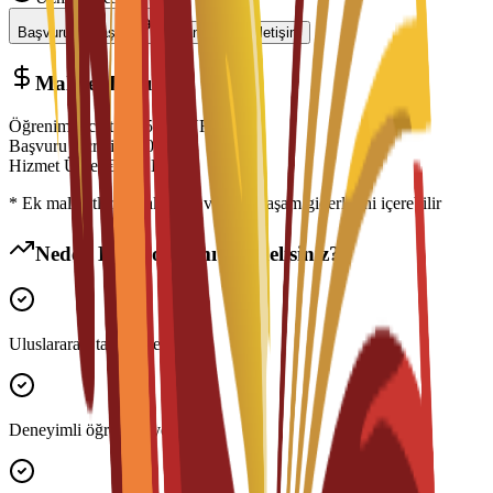
Başvuruyu Başlat
Danışmanla İletişim
Maliyet Dağılımı
Öğrenim Ücreti
€
7,500
EUR
Başvuru Ücreti
€
300
EUR
Hizmet Ücreti
€
150
EUR
* Ek maliyetler konaklama, vize ve yaşam giderlerini içerebilir
Neden Bu Programı Seçmelisiniz?
Uluslararası tanınır derece
Deneyimli öğretim üyeleri