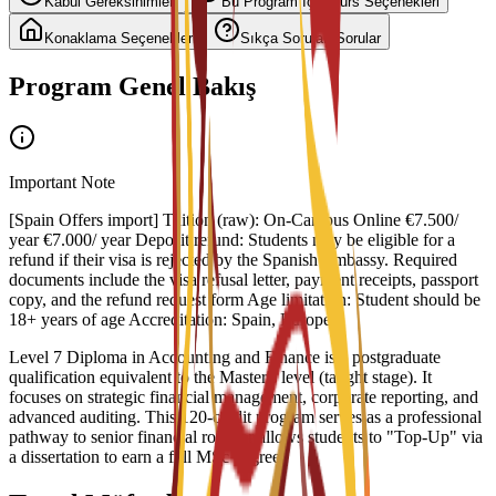
Kabul Gereksinimleri
Bu Program İçin Burs Seçenekleri
Konaklama Seçenekleri
Sıkça Sorulan Sorular
Program Genel Bakış
Important Note
[Spain Offers import] Tuition (raw): On-Campus Online €7.500/
year €7.000/ year Deposit refund: Students may be eligible for a
refund if their visa is rejected by the Spanish Embassy. Required
documents include the visa refusal letter, payment receipts, passport
copy, and the refund request form Age limitation: Student should be
18+ years of age Accreditation: Spain, Europe
Level 7 Diploma in Accounting and Finance is a postgraduate
qualification equivalent to the Master's level (taught stage). It
focuses on strategic financial management, corporate reporting, and
advanced auditing. This 120-credit program serves as a professional
pathway to senior financial roles or allows students to "Top-Up" via
a dissertation to earn a full MSc degree.