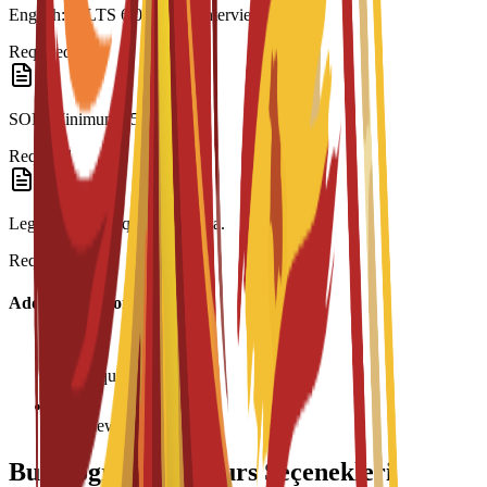
English: IELTS 6.0 or C3S interview.
Required
SOP: Minimum 250 words.
Required
Legalization: Required for visa.
Required
Additional Information
Age requirement: 18+
Interview required
Bu Program İçin Burs Seçenekleri