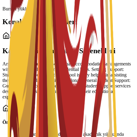
Burslar yükleniyor...
Konaklama Seçenekleri
Öğrenci Konaklama
Kampüs İçi Konaklama Seçenekleri
Arrangement Types: The school has accommodation arrangements
with a number of hostels and residential halls. Settling Support:
Students have reported that the school is very helpful in assisting
them to settle well into life in Barcelona. General Student Support:
Guidance is part of a broader suite of 24/7 student support services
designed to help students succeed during their educational
experience.
Önemli Bilgiler
•
Konaklama ücretleri dönem veya akademik yıl bazında