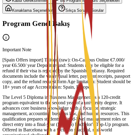
Kabul Gereksinimleri
Bu Program İçin Burs Seçenekleri
Konaklama Seçenekleri
Sıkça Sorulan Sorular
Program Genel Bakış
Important Note
[Spain Offers import] Tuition (raw): On-Campus Online €7.000/
year €6.500/ year Deposit refund: Students may be eligible for a
refund if their visa is rejected by the Spanish Embassy. Required
documents include the visa refusal letter, payment receipts, passport
copy, and the refund request form Age limitation: Student should be
18+ years of age Accreditation: Spain, Europe
The Level 5 Diploma in Business Management is a 120-credit
program equivalent to the second year of a university degree. It
advances core business knowledge with a focus on strategic
management, accounting, business law, and human resources. This
qualification prepares students for mid-level management roles or
direct entry into a final-year (Level 6) Bachelor's Top-Up program.
Offered in Barcelona with a focus on practical, real-world