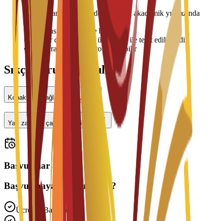
•
Konaklama ücretleri dönem veya akademik yıl bazında
ödenir
•
Oda tahsisi müsaitliğe bağlıdır
•
Fiyatlar değişebilir ve üniversite ile teyit edilmelidir
•
Giriş sırasında depozito gerekebilir
Sıkça Sorulan Sorular
Konaklama sağlanıyor mu?
Yarı zamanlı çalışabilir miyim?
Başvurular açık
Başvurmaya Hazır mısınız?
Ücretsiz Başvuru