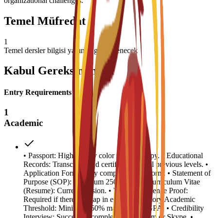
organizational challenges.
Temel Müfredat
1
Temel dersler bilgisi yakında güncellenecek
Kabul Gereksinimleri
Entry Requirements
1
Academic
• Passport: High-quality color scanned copy. • Educational
Records: Transcripts and certificates for all previous levels. •
Application Form: Fully completed C3S form. • Statement of
Purpose (SOP): Minimum 250 words. • Curriculum Vitae
(Resume): Current version. • Work Experience Proof:
Required if there is a gap in education history.Academic
Threshold: Minimum 50% marks or 2.5 GPA. • Credibility
Interview: Successful completion via Zoom or Skype. •