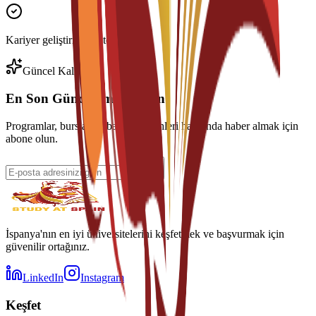
Kariyer geliştirme desteği
Güncel Kalın
En Son Güncellemeleri Alın
Programlar, burslar ve başvuru tarihleri hakkında haber almak için
abone olun.
İspanya'nın en iyi üniversitelerini keşfetmek ve başvurmak için
güvenilir ortağınız.
LinkedIn
Instagram
Keşfet