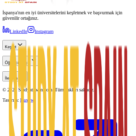
İspanya'nın en iyi üniversitelerini keşfetmek ve başvurmak için
güvenilir ortağınız.
LinkedIn
Instagram
Keşfet
Öğrenciler İçin
İletişim
©
2026
Studyatspain.com.
Tüm hakları saklıdır.
Tasarım:
Daxow