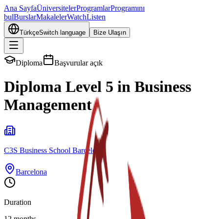
Ana Sayfa
Üniversiteler
Programlar
Programını
bul
Burslar
Makaleler
Watch
Listen
Türkçe
Switch language
Bize Ulaşın
Diploma
Başvurular açık
Diploma Level 5 in Business
Management
C3S Business School Barcelona
Barcelona
Duration
12 months