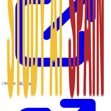
|
Altyapı:
SitConnect