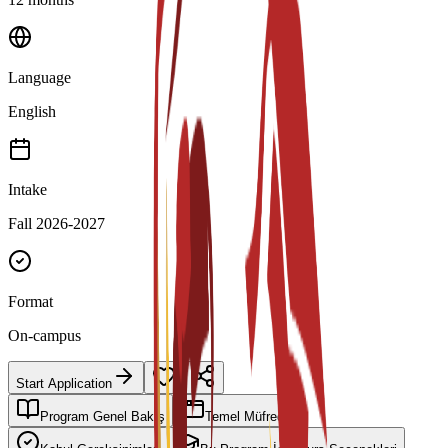
Language
English
Intake
Fall 2026-2027
Format
On-campus
Start Application
Program Genel Bakış
Temel Müfredat