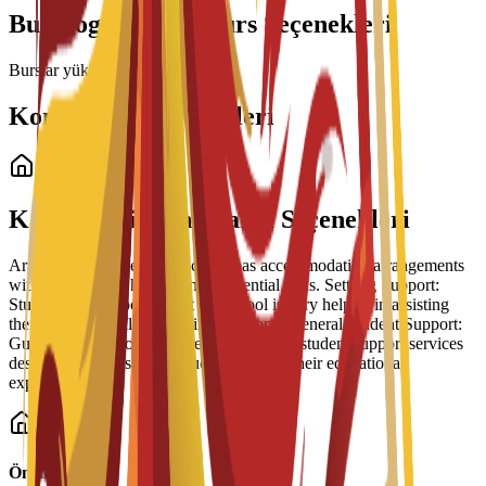
Bu Program İçin Burs Seçenekleri
Burslar yükleniyor...
Konaklama Seçenekleri
Öğrenci Konaklama
Kampüs İçi Konaklama Seçenekleri
Arrangement Types: The school has accommodation arrangements
with a number of hostels and residential halls. Settling Support:
Students have reported that the school is very helpful in assisting
them to settle well into life in Barcelona. General Student Support:
Guidance is part of a broader suite of 24/7 student support services
designed to help students succeed during their educational
experience.
Önemli Bilgiler