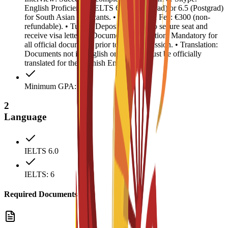
English Proficiency: IELTS 6.0 (Undergrad) or 6.5 (Postgrad)
for South Asian applicants. • Registration Fee: €300 (non-
refundable). • Tuition Deposit: €4,500 (to secure seat and
receive visa letter). • Document Legalization: Mandatory for
all official documents prior to visa submission. • Translation:
Documents not in English or Spanish must be officially
translated for the Spanish Embassy.
Minimum GPA: 2.5
2
Language
IELTS 6.0
IELTS: 6
Required Documents