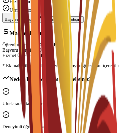
Hızlı İşlem
Uzman Desteği
Başvuruyu Başlat
Danışmanla İletişim
Maliyet Dağılımı
Öğrenim Ücreti
€
7,000
EUR
Başvuru Ücreti
€
300
EUR
Hizmet Ücreti
€
150
EUR
* Ek maliyetler konaklama, vize ve yaşam giderlerini içerebilir
Neden Bu Programı Seçmelisiniz?
Uluslararası tanınır derece
Deneyimli öğretim üyeleri