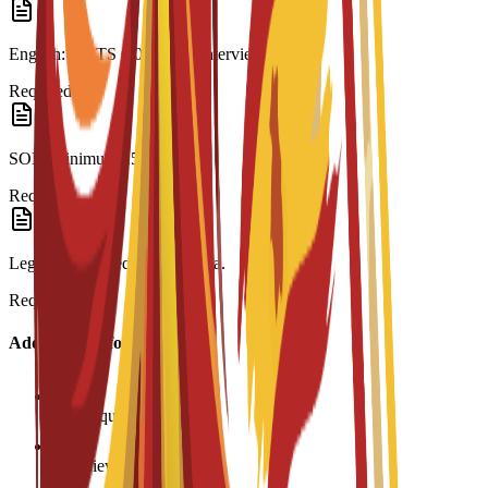
English: IELTS 6.0 or C3S interview.
Required
SOP: Minimum 250 words.
Required
Legalization: Required for visa.
Required
Additional Information
Age requirement: 18+
Interview required