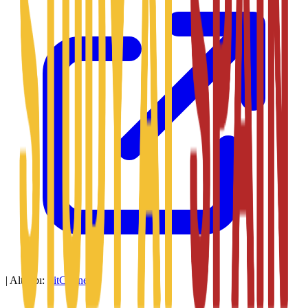
|
Altyapı:
SitConnect