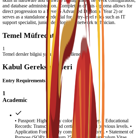
skills in hardware and software management, network configuration,
and database administration. Completion of this diploma allows for
direct progression to a Level 5 Advanced Diploma (Year 2) or
serves as a standalone credential for entry-level roles such as IT
support specialist, junior developer, or network technician.
Temel Müfredat
1
Temel dersler bilgisi yakında güncellenecek
Kabul Gereksinimleri
Entry Requirements
1
Academic
• Passport: High-quality color scanned copy. • Educational
Records: Transcripts and certificates for all previous levels. •
Application Form: Fully completed C3S form. • Statement of
Purpose (SOP): Minimum 250 words. • Curriculum Vitae