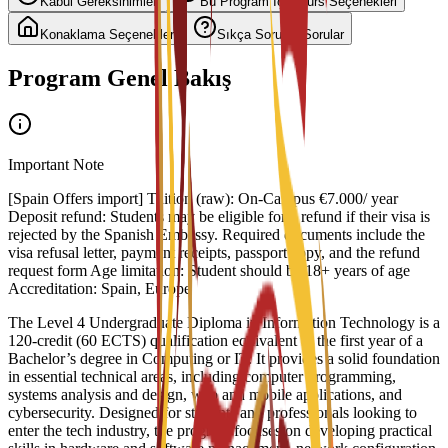
Kabul Gereksinimleri
Bu Program İçin Burs Seçenekleri
Konaklama Seçenekleri
Sıkça Sorulan Sorular
Program Genel Bakış
Important Note
[Spain Offers import] Tuition (raw): On-Campus €7.000/ year
Deposit refund: Students may be eligible for a refund if their visa is
rejected by the Spanish Embassy. Required documents include the
visa refusal letter, payment receipts, passport copy, and the refund
request form Age limitation: Student should be 18+ years of age
Accreditation: Spain, Europe
The Level 4 Undergraduate Diploma in Information Technology is a
120-credit (60 ECTS) qualification equivalent to the first year of a
Bachelor’s degree in Computing or IT. It provides a solid foundation
in essential technical areas, including computer programming,
systems analysis and design, web and mobile applications, and
cybersecurity. Designed for students and professionals looking to
enter the tech industry, the program focuses on developing practical