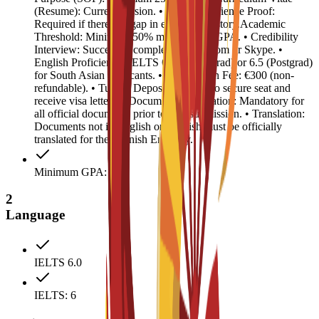
(Resume): Current version. • Work Experience Proof:
Required if there is a gap in education history.Academic
Threshold: Minimum 50% marks or 2.5 GPA. • Credibility
Interview: Successful completion via Zoom or Skype. •
English Proficiency: IELTS 6.0 (Undergrad) or 6.5 (Postgrad)
for South Asian applicants. • Registration Fee: €300 (non-
refundable). • Tuition Deposit: €4,500 (to secure seat and
receive visa letter). • Document Legalization: Mandatory for
all official documents prior to visa submission. • Translation:
Documents not in English or Spanish must be officially
translated for the Spanish Embassy.
Minimum GPA: 2.5
2
Language
IELTS 6.0
IELTS: 6