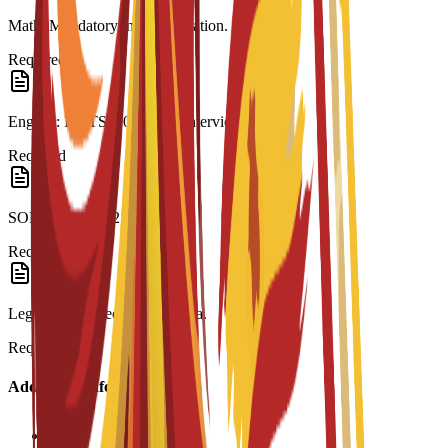
Math: Mandatory in last education.
Required
English: IELTS 6.0 or C3S interview.
Required
SOP: Minimum 250 words.
Required
Legalization: Required for visa.
Required
Additional Information