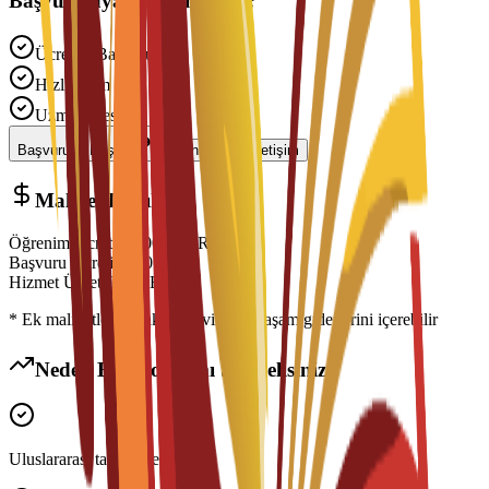
Başvurmaya Hazır mısınız?
Ücretsiz Başvuru
Hızlı İşlem
Uzman Desteği
Başvuruyu Başlat
Danışmanla İletişim
Maliyet Dağılımı
Öğrenim Ücreti
€
7,000
EUR
Başvuru Ücreti
€
300
EUR
Hizmet Ücreti
€
150
EUR
* Ek maliyetler konaklama, vize ve yaşam giderlerini içerebilir
Neden Bu Programı Seçmelisiniz?
Uluslararası tanınır derece