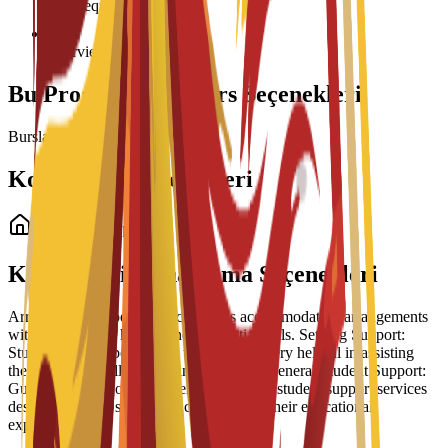
Age requirement: 18+
Interview required
Bu Program İçin Burs Seçenekleri
Burslar yükleniyor...
Konaklama Seçenekleri
Öğrenci Konaklama
Kampüs İçi Konaklama Seçenekleri
Arrangement Types: The school has accommodation arrangements
with a number of hostels and residential halls. Settling Support:
Students have reported that the school is very helpful in assisting
them to settle well into life in Barcelona. General Student Support:
Guidance is part of a broader suite of 24/7 student support services
designed to help students succeed during their educational
experience.