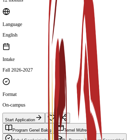
Language
English
Intake
Fall 2026-2027
Format
On-campus
Start Application
Program Genel Bakış
Temel Müfredat