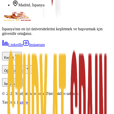
Madrid, İspanya
İspanya'nın en iyi üniversitelerini keşfetmek ve başvurmak için
güvenilir ortağınız.
LinkedIn
Instagram
Keşfet
Öğrenciler İçin
İletişim
©
2026
Studyatspain.com.
Tüm hakları saklıdır.
Tasarım:
Daxow