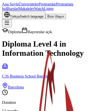
Ana Sayfa
Üniversiteler
Programlar
Programını
bul
Burslar
Makaleler
Watch
Listen
Türkçe
Switch language
Bize Ulaşın
Diploma
Başvurular açık
Diploma Level 4 in
Information Technology
C3S Business School Barcelona
Barcelona
Duration
12 months