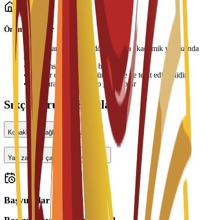
Önemli Bilgiler
•
Konaklama ücretleri dönem veya akademik yıl bazında
ödenir
•
Oda tahsisi müsaitliğe bağlıdır
•
Fiyatlar değişebilir ve üniversite ile teyit edilmelidir
•
Giriş sırasında depozito gerekebilir
Sıkça Sorulan Sorular
Konaklama sağlanıyor mu?
Yarı zamanlı çalışabilir miyim?
Başvurular açık