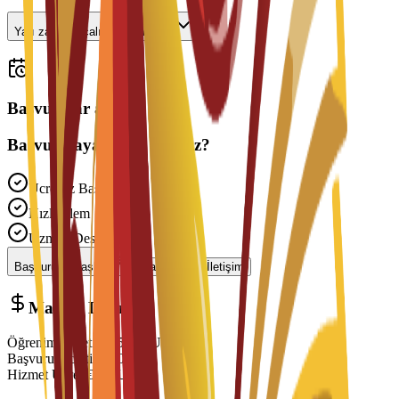
Yarı zamanlı çalışabilir miyim?
Başvurular açık
Başvurmaya Hazır mısınız?
Ücretsiz Başvuru
Hızlı İşlem
Uzman Desteği
Başvuruyu Başlat
Danışmanla İletişim
Maliyet Dağılımı
Öğrenim Ücreti
€
7,550
EUR
Başvuru Ücreti
€
150
EUR
Hizmet Ücreti
€
0
EUR