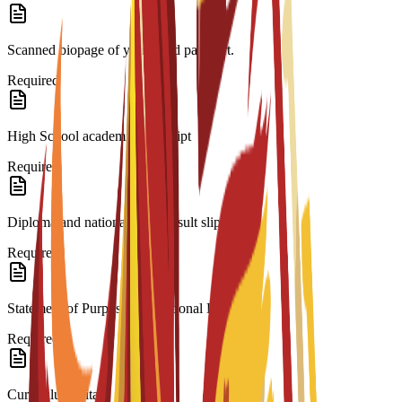
Scanned biopage of your valid passport.
Required
High School academic transcript
Required
Diploma and national exam result slip
Required
Statement of Purpose/Motivational Letter
Required
Curriculum Vitae