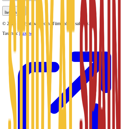
İletişim
©
2026
Studyatspain.com.
Tüm hakları saklıdır.
Tasarım:
Daxow