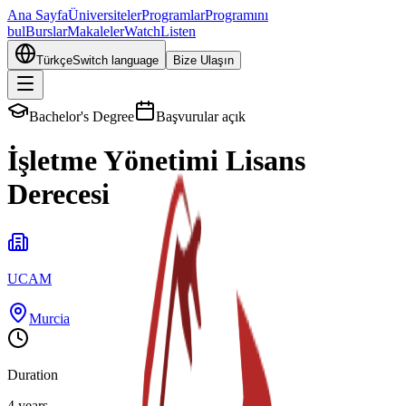
Ana Sayfa
Üniversiteler
Programlar
Programını
bul
Burslar
Makaleler
Watch
Listen
Türkçe
Switch language
Bize Ulaşın
Bachelor's Degree
Başvurular açık
İşletme Yönetimi Lisans
Derecesi
UCAM
Murcia
Duration
4 years