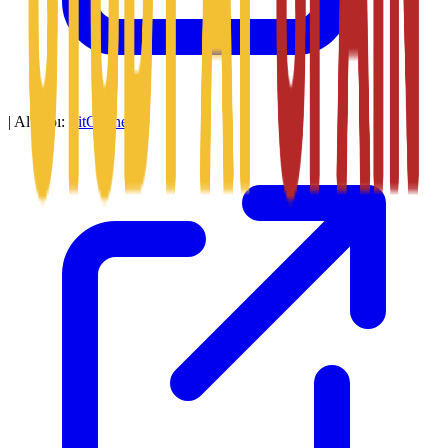
|
Altyapı:
SitConnect