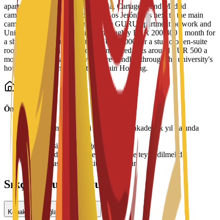
apartment blocks across the Murcia, Cartagena and Madrid
campuses, including Residencial Los Jerónimos next to the main
campus, Residencia Micampus, the GURU apartment network and
Unity CoLiving. Prices run from roughly EUR 200-400 a month for
a shared place up to more than EUR 1,000 for a studio or en-suite
room, with typical single rooms in shared flats around EUR 500 a
month. Bookings and viewings are handled through the university's
housing service and its partner Spain Housing.
Önemli Bilgiler
•
Konaklama ücretleri dönem veya akademik yıl bazında
ödenir
•
Oda tahsisi müsaitliğe bağlıdır
•
Fiyatlar değişebilir ve üniversite ile teyit edilmelidir
•
Giriş sırasında depozito gerekebilir
Sıkça Sorulan Sorular
Konaklama sağlanıyor mu?