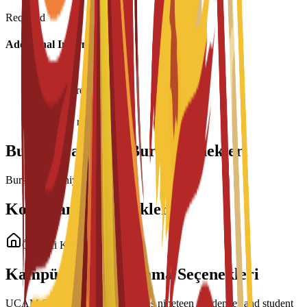
Required
Additional Information
Age requirement: 18+
Interview required
Bu Program İçin Burs Seçenekleri
Burslar yükleniyor...
Konaklama Seçenekleri
Öğrenci Konaklama
Kampüs İçi Konaklama Seçenekleri
UCAM Student Housing manages nineteen residences and student