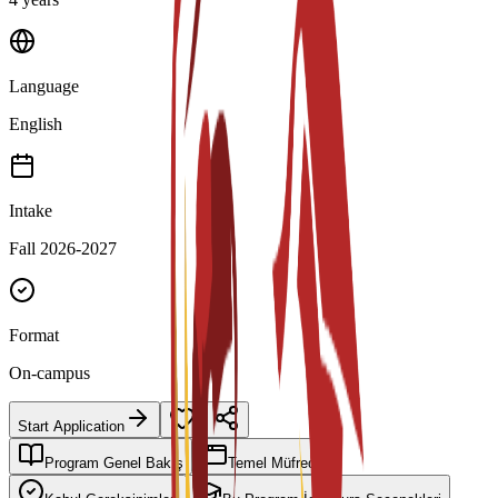
Language
English
Intake
Fall 2026-2027
Format
On-campus
Start Application
Program Genel Bakış
Temel Müfredat