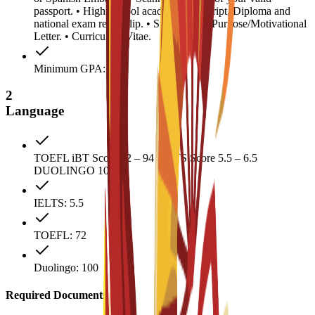
passport. • High School academic transcript, Diploma and
national exam result slip. • Statement of Purpose/Motivational
Letter. • Curriculum Vitae.
Minimum GPA: 0.5
2
Language
TOEFL iBT Score 72 – 94 IELTS Score 5.5 – 6.5
DUOLINGO 100
IELTS: 5.5
TOEFL: 72
Duolingo: 100
Required Documents