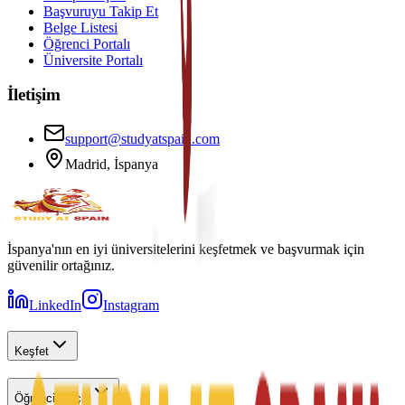
Başvuruyu Takip Et
Belge Listesi
Öğrenci Portalı
Üniversite Portalı
İletişim
support@studyatspain.com
Madrid, İspanya
İspanya'nın en iyi üniversitelerini keşfetmek ve başvurmak için
güvenilir ortağınız.
LinkedIn
Instagram
Keşfet
Öğrenciler İçin