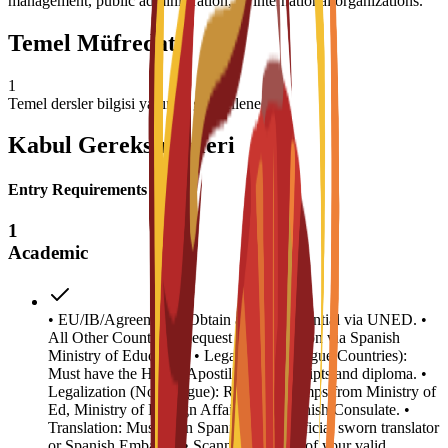
management, public administration, or international organizations.
Temel Müfredat
1
Temel dersler bilgisi yakında güncellenecek
Kabul Gereksinimleri
Entry Requirements
1
Academic
• EU/IB/Agreements: Obtain access credential via UNED. •
All Other Countries: Request homologation via Spanish
Ministry of Education. • Legalization (Hague Countries):
Must have the Hague Apostille on transcripts and diploma. •
Legalization (Non-Hague): Required stamps from Ministry of
Ed, Ministry of Foreign Affairs, and Spanish Consulate. •
Translation: Must be in Spanish by an official sworn translator
or Spanish Embassy. • Scanned biopage of your valid