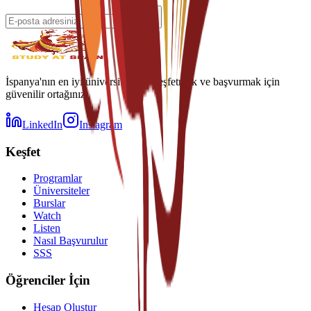
İspanya'nın en iyi üniversitelerini keşfetmek ve başvurmak için
güvenilir ortağınız.
LinkedIn
Instagram
Keşfet
Programlar
Üniversiteler
Burslar
Watch
Listen
Nasıl Başvurulur
SSS
Öğrenciler İçin
Hesap Oluştur