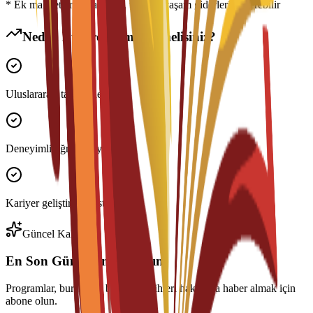
* Ek maliyetler konaklama, vize ve yaşam giderlerini içerebilir
Neden Bu Programı Seçmelisiniz?
Uluslararası tanınır derece
Deneyimli öğretim üyeleri
Kariyer geliştirme desteği
Güncel Kalın
En Son Güncellemeleri Alın
Programlar, burslar ve başvuru tarihleri hakkında haber almak için
abone olun.