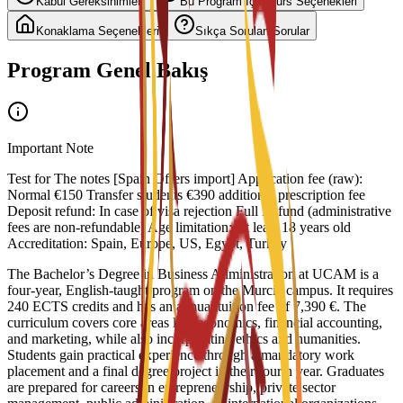
Kabul Gereksinimleri
Bu Program İçin Burs Seçenekleri
Konaklama Seçenekleri
Sıkça Sorulan Sorular
Program Genel Bakış
Important Note
Test for The notes [Spain Offers import] Application fee (raw):
Normal €150 Transfer students €390 additional prescription fee
Deposit refund: In case of visa rejection Full Refund (administrative
fees are non-refundable) Age limitation: At least 18 years old
Accreditation: Spain, Europe, US, Egypt, Turkey
The Bachelor’s Degree in Business Administration at UCAM is a
four-year, English-taught program on the Murcia campus. It requires
240 ECTS credits and has an annual tuition fee of 7,390 €. The
curriculum covers core areas like economics, financial accounting,
and marketing, while also incorporating ethics and humanities.
Students gain practical experience through a mandatory work
placement and a final degree project in their fourth year. Graduates
are prepared for careers in entrepreneurship, private sector