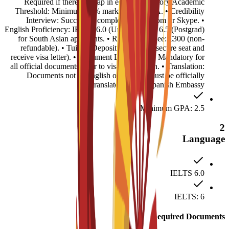
Required if there is a gap in education history.Academic
Threshold: Minimum 50% marks or 2.5 GPA. • Credibility
Interview: Successful completion via Zoom or Skype. •
English Proficiency: IELTS 6.0 (Undergrad) or 6.5 (Postgrad)
for South Asian applicants. • Registration Fee: €300 (non-
refundable). • Tuition Deposit: €4,500 (to secure seat and
receive visa letter). • Document Legalization: Mandatory for
all official documents prior to visa submission. • Translation:
Documents not in English or Spanish must be officially
translated for the Spanish Embassy.
Minimum GPA: 2.5
2
Language
IELTS 6.0
IELTS: 6
Required Documents