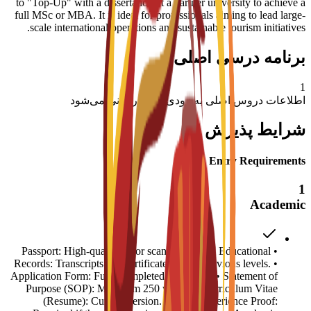
to "Top-Up" with a dissertation at a partner university to achieve a
full MSc or MBA. It is ideal for professionals aiming to lead large-
scale international operations and sustainable tourism initiatives.
برنامه درسی اصلی
1
اطلاعات دروس اصلی به زودی به‌روزرسانی می‌شود
شرایط پذیرش
Entry Requirements
1
Academic
• Passport: High-quality color scanned copy. • Educational
Records: Transcripts and certificates for all previous levels. •
Application Form: Fully completed C3S form. • Statement of
Purpose (SOP): Minimum 250 words. • Curriculum Vitae
(Resume): Current version. • Work Experience Proof: