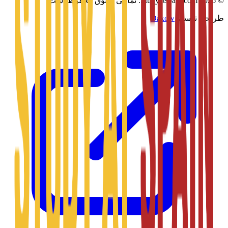
©
2026
Studyatspain.com.
تمامی حقوق محفوظ است.
طراحی توسط
Daxow