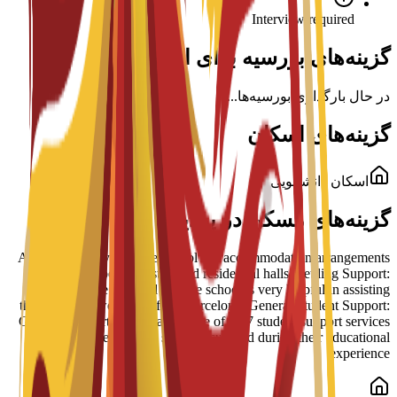
Interview required
گزینه‌های بورسیه برای این برنامه
در حال بارگذاری بورسیه‌ها...
گزینه‌های اسکان
اسکان دانشجویی
گزینه‌های مسکن در پردیس
Arrangement Types: The school has accommodation arrangements
with a number of hostels and residential halls. Settling Support:
Students have reported that the school is very helpful in assisting
them to settle well into life in Barcelona. General Student Support:
Guidance is part of a broader suite of 24/7 student support services
designed to help students succeed during their educational
experience.