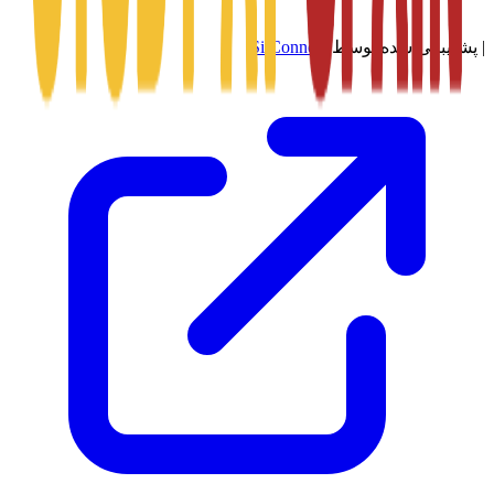
|
پشتیبانی شده توسط
SitConnect