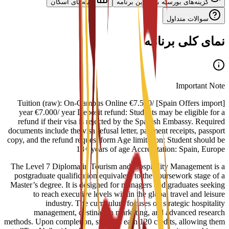
گزینه‌های بورسیه برای این برنامه
گزینه‌های اسکان
سوالات متداول
نمای کلی برنامه
Important Note
[Spain Offers import] Tuition (raw): On-Campus Online €7.500/
year €7.000/ year Deposit refund: Students may be eligible for a
refund if their visa is rejected by the Spanish Embassy. Required
documents include the visa refusal letter, payment receipts, passport
copy, and the refund request form Age limitation: Student should be
18+ years of age Accreditation: Spain, Europe
The Level 7 Diploma in Tourism and Hospitality Management is a
postgraduate qualification equivalent to the coursework stage of a
Master’s degree. It is designed for managers and graduates seeking
to reach executive levels within the global travel and leisure
industry. The curriculum focuses on strategic hospitality
management, destination marketing, and advanced research
methods. Upon completion, students earn 120 credits, allowing them