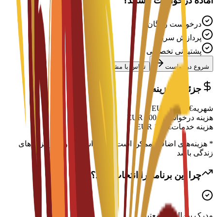
آماده درخواست هستید؟
درخواست رایگان
پردازش سریع
پشتیبانی تخصصی
شروع درخواست
تماس با مشاور
جزئیات هزینه
شهریه
€
7,500
EUR
هزینه درخواست
€
300
EUR
هزینه خدمات
€
150
EUR
* هزینه‌های اضافی ممکن است شامل اسکان، ویزا و هزینه‌های
زندگی باشد
چرا این برنامه را انتخاب کنید؟
مدرک بین‌المللی معتبر