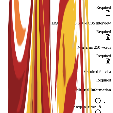
Required
English: IELTS 6.0 or C3S interview.
Required
SOP: Minimum 250 words.
Required
Legalization: Required for visa.
Required
Additional Information
Age requirement: 18+