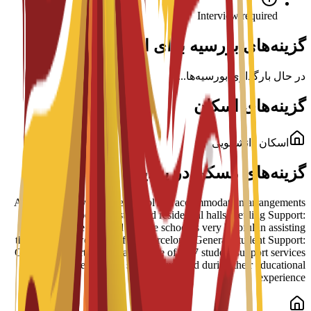
Interview required
گزینه‌های بورسیه برای این برنامه
در حال بارگذاری بورسیه‌ها...
گزینه‌های اسکان
اسکان دانشجویی
گزینه‌های مسکن در پردیس
Arrangement Types: The school has accommodation arrangements
with a number of hostels and residential halls. Settling Support:
Students have reported that the school is very helpful in assisting
them to settle well into life in Barcelona. General Student Support:
Guidance is part of a broader suite of 24/7 student support services
designed to help students succeed during their educational
experience.