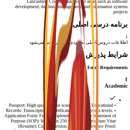
Lancashire. Core modules cover areas such as software
development, database management, and information systems
projects.
برنامه درسی اصلی
1
اطلاعات دروس اصلی به زودی به‌روزرسانی می‌شود
شرایط پذیرش
Entry Requirements
1
Academic
• Passport: High-quality color scanned copy. • Educational
Records: Transcripts and certificates for all previous levels. •
Application Form: Fully completed C3S form. • Statement of
Purpose (SOP): Minimum 250 words. • Curriculum Vitae
(Resume): Current version. • Work Experience Proof: