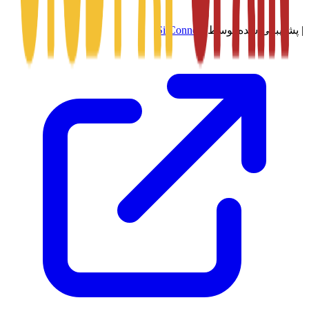
|
پشتیبانی شده توسط
SitConnect