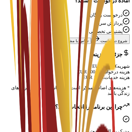
آماده درخواست هستید؟
درخواست رایگان
پردازش سریع
پشتیبانی تخصصی
شروع درخواست
تماس با مشاور
جزئیات هزینه
شهریه
€
7,000
EUR
هزینه درخواست
€
300
EUR
هزینه خدمات
€
150
EUR
* هزینه‌های اضافی ممکن است شامل اسکان، ویزا و هزینه‌های
زندگی باشد
چرا این برنامه را انتخاب کنید؟
مدرک بین‌المللی معتبر