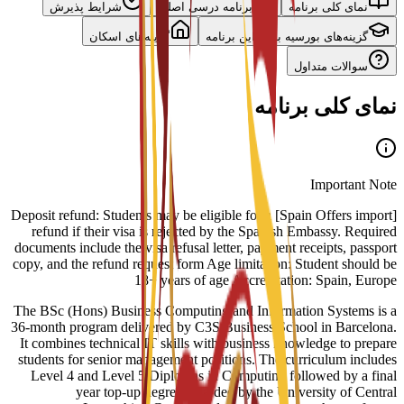
نمای کلی برنامه
برنامه درسی اصلی
شرایط پذیرش
گزینه‌های بورسیه برای این برنامه
گزینه‌های اسکان
سوالات متداول
نمای کلی برنامه
Important Note
[Spain Offers import] Deposit refund: Students may be eligible for a
refund if their visa is rejected by the Spanish Embassy. Required
documents include the visa refusal letter, payment receipts, passport
copy, and the refund request form Age limitation: Student should be
18+ years of age Accreditation: Spain, Europe
The BSc (Hons) Business Computing and Information Systems is a
36-month program delivered by C3S Business School in Barcelona.
It combines technical IT skills with business knowledge to prepare
students for senior management positions. The curriculum includes
Level 4 and Level 5 Diplomas in Computing followed by a final
year top-up degree awarded by the University of Central