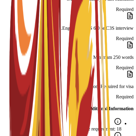
Required
English: IELTS 6.0 or C3S interview.
Required
SOP: Minimum 250 words.
Required
Legalization: Required for visa.
Required
Additional Information
Age requirement: 18+