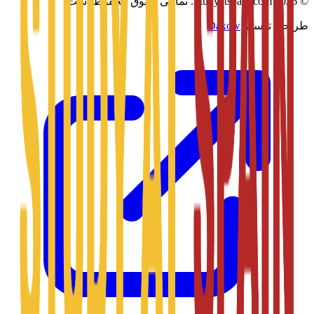
©
2026
Studyatspain.com.
تمامی حقوق محفوظ است.
طراحی توسط
Daxow