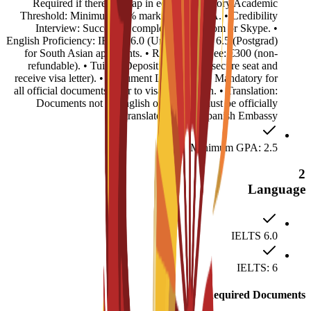
Required if there is a gap in education history.Academic
Threshold: Minimum 50% marks or 2.5 GPA. • Credibility
Interview: Successful completion via Zoom or Skype. •
English Proficiency: IELTS 6.0 (Undergrad) or 6.5 (Postgrad)
for South Asian applicants. • Registration Fee: €300 (non-
refundable). • Tuition Deposit: €4,500 (to secure seat and
receive visa letter). • Document Legalization: Mandatory for
all official documents prior to visa submission. • Translation:
Documents not in English or Spanish must be officially
translated for the Spanish Embassy.
Minimum GPA: 2.5
2
Language
IELTS 6.0
IELTS: 6
Required Documents