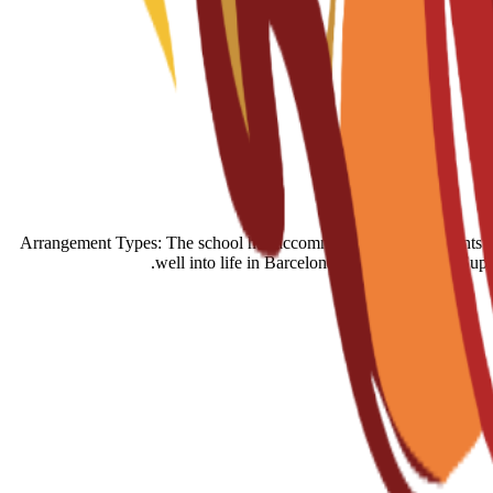
Arrangement Types: The school has accommodation arrangements with a 
well into life in Barcelona. General Student Supp