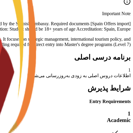
Important Note
s rejected by the Spanish Embassy. Required documents
tation: Student should be 18+ years of age Accreditation: Spain, Europe
 It focuses on strategic management, international tourism policy, and
nding required for direct entry into Master's degree programs (Level 7).
برنامه درسی اصلی
1
اطلاعات دروس اصلی به زودی به‌روزرسانی می‌شود
شرایط پذیرش
Entry Requirements
1
Academic