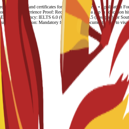
rds: Transcripts and certificates for all previous levels. • Applicatio
n. • Work Experience Proof: Required if there is a gap in education
English Proficiency: IELTS 6.0 (Undergrad) or 6.5 (Postgrad) for South
Document Legalization: Mandatory for all official documents prior to vis