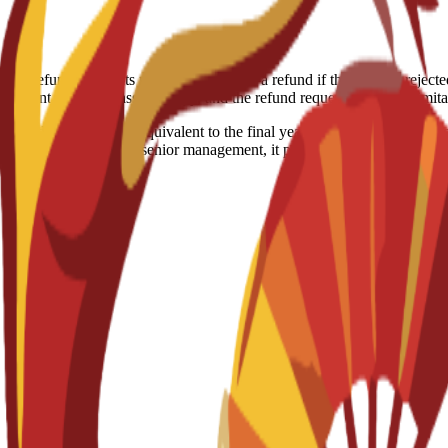
00/ year Deposit refund: Students may be eligible for a refund if their visa i
r, payment receipts, passport copy, and the refund request form Age limi
redit qualification equivalent to the final year of a Bachelor's degree.
tudents transitioning to senior management, it provides the academic sta