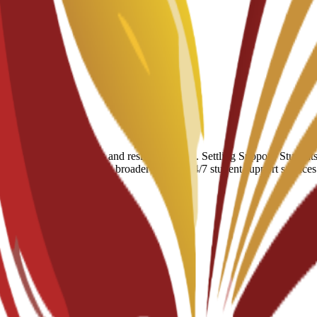
number of hostels and residential halls. Settling Support: Students hav
ort: Guidance is part of a broader suite of 24/7 student support service