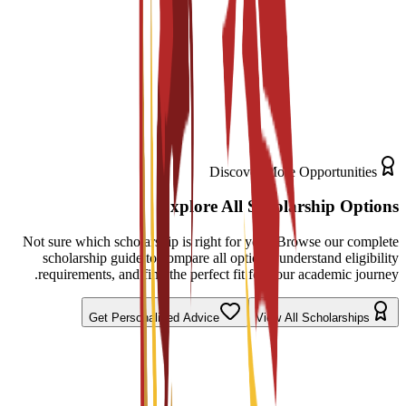
C3S Business School is an internationally focused, fully accredited
private business school in Barcelona, established in 2014 and
registered with the Spanish Ministry of Education. It offers English-
taught Foundation, Diploma, Bachelor, Master, and Doctorate
programs based on a practical, assignment-driven learning model.
With over 90% international students from more than 43 countries,
C3S promotes diversity, innovation, and global perspectives, while
providing real-world exposure through corpo...
Read More
Discover More Opportunities
Explore All Scholarship Options
Not sure which scholarship is right for you? Browse our complete
scholarship guide to compare all options, understand eligibility
requirements, and find the perfect fit for your academic journey.
Get Personalized Advice
View All Scholarships
البرامج