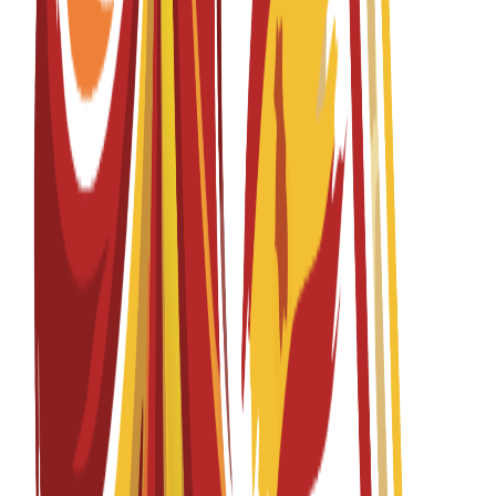
per year
درجة الماجستير
12 months
Diploma Level 7 in Data Science
Fall 2026-2027
English
باب التقديم مفتوح
الرسوم الدراسية
EUR
7,500
€
per year
درجة الماجستير
12 months
Diploma Level 7 in Health & Social Care
Management
Fall 2026-2027
English
باب التقديم مفتوح
الرسوم الدراسية
EUR
7,500
€
per year