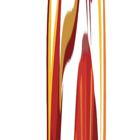
درجة البكالوريوس
36 months
BSC Hons in Business Computing & Information
Systems (Level 4,5, & 6)
Fall 2026-2027
English
باب التقديم مفتوح
الرسوم الدراسية
EUR
7,000
€
per year
دبلوم
12 months
Diploma Level 4 in Business Management
Fall 2026-2027
English
باب التقديم مفتوح
الرسوم الدراسية
EUR
7,000
€
per year
دبلوم
12 months