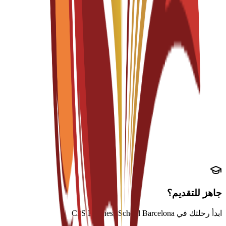
المتطلبات الأكاديمية
شهادة الثانوية العامة أو ما يعادلها
الحد الأدنى للمعدل التراكمي 3.0/4.0
كشوف الدرجات الأكاديمية
متطلبات اللغة
IELTS 6.0 أو TOEFL 80+
DELE/SIELE للبرامج الإسبانية
شهادة إتقان اللغة الإنجليزية
جاهز للتقديم؟
ابدأ رحلتك في C3S Business School Barcelona