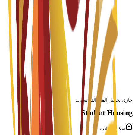
Global MBA (Level 7 + Top Up)
Fall 2026-2027
English
باب التقديم مفتوح
الرسوم الدراسية
EUR
10,800
€
per year
درجة الماجستير
18 months
MBA with Project Management (Level 7 + Top Up)
Fall 2026-2027
English
باب التقديم مفتوح
الرسوم الدراسية
EUR
10,800
€
per year
جاري تحميل المنح الدراسية...
Student Housing
سكن الطلاب