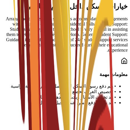
خيارات السكن داخل الحرم الجامعي
Arrangement Types: The school has accommodation arrangements
with a number of hostels and residential halls. Settling Support:
Students have reported that the school is very helpful in assisting
them to settle well into life in Barcelona. General Student Support:
Guidance is part of a broader suite of 24/7 student support services
designed to help students succeed during their educational
experience.
معلومات مهمة
•
يتم دفع رسوم السكن لكل فصل دراسي أو سنة دراسية
•
تخصيص الغرف يخضع للتوافر
•
قد تختلف الأسعار ويجب تأكيدها مع الجامعة
•
قد يطلب دفع تأمين عند تسجيل الوصول