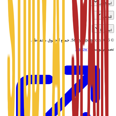
استكشف
للطلاب
اتصل بنا
©
2026
Studyatspain.com.
جميع الحقوق محفوظة.
تصميم بواسطة
Daxow