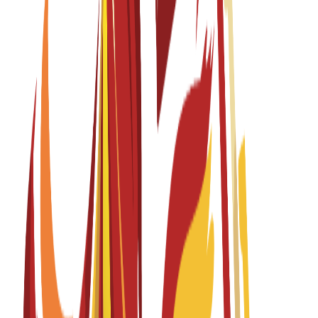
الرسوم الدراسية
EUR
7,000
€
per year
دبلوم
12 months
Diploma Level 6 in Tourism and Hospitality
Management
Fall 2026-2027
English
باب التقديم مفتوح
الرسوم الدراسية
EUR
7,000
€
per year
درجة الماجستير
12 months
Diploma Level 7 in Accounting & Finance
Fall 2026-2027
English
باب التقديم مفتوح
الرسوم الدراسية
EUR
7,500
€