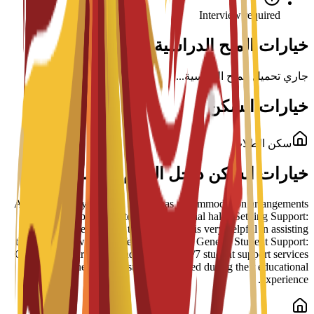
Interview required
خيارات المنح الدراسية لهذا البرنامج
جاري تحميل المنح الدراسية...
خيارات السكن
سكن الطلاب
خيارات السكن داخل الحرم الجامعي
Arrangement Types: The school has accommodation arrangements
with a number of hostels and residential halls. Settling Support:
Students have reported that the school is very helpful in assisting
them to settle well into life in Barcelona. General Student Support:
Guidance is part of a broader suite of 24/7 student support services
designed to help students succeed during their educational
experience.