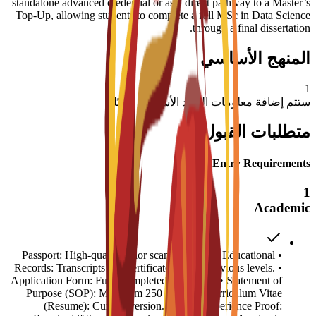
standalone advanced credential or as a direct pathway to a Master’s
Top-Up, allowing students to complete a full MSc in Data Science
through a final dissertation.
المنهج الأساسي
1
ستتم إضافة معلومات المواد الأساسية قريبًا
متطلبات القبول
Entry Requirements
1
Academic
• Passport: High-quality color scanned copy. • Educational
Records: Transcripts and certificates for all previous levels. •
Application Form: Fully completed C3S form. • Statement of
Purpose (SOP): Minimum 250 words. • Curriculum Vitae
(Resume): Current version. • Work Experience Proof: