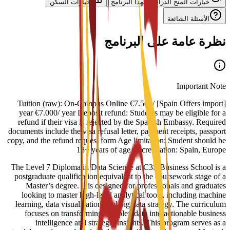
خيارات المنح الدراسية لهذا البرنامج
خيارات السكن
الأسئلة الشائعة
نظرة عامة على البرنامج
Important Note
[Spain Offers import] Tuition (raw): On-Campus Online €7.500/
year €7.000/ year Deposit refund: Students may be eligible for a
refund if their visa is rejected by the Spanish Embassy. Required
documents include the visa refusal letter, payment receipts, passport
copy, and the refund request form Age limitation: Student should be
18+ years of age Accreditation: Spain, Europe
The Level 7 Diploma in Data Science at C3S Business School is a
postgraduate qualification equivalent to the coursework stage of a
Master’s degree. It is designed for professionals and graduates
looking to master high-level analytical tools, including machine
learning, data visualization, and big data strategy. The curriculum
focuses on transforming complex data into actionable business
intelligence and strategic insights. This program serves as a