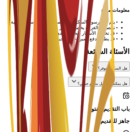
معلومات مهمة
•
يتم دفع رسوم السكن لكل فصل دراسي أو سنة دراسية
•
تخصيص الغرف يخضع للتوافر
•
قد تختلف الأسعار ويجب تأكيدها مع الجامعة
•
قد يطلب دفع تأمين عند تسجيل الوصول
الأسئلة الشائعة
هل السكن متوفر؟
هل يمكنني العمل بدوام جزئي؟
باب التقديم مفتوح
جاهز للتقديم؟