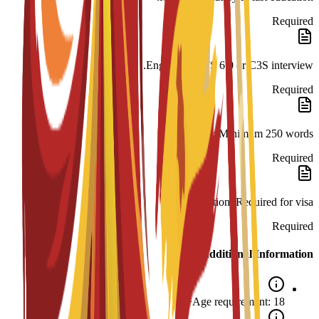
Required
English: IELTS 6.0 or C3S interview.
Required
SOP: Minimum 250 words.
Required
Legalization: Required for visa.
Required
Additional Information
Age requirement: 18+