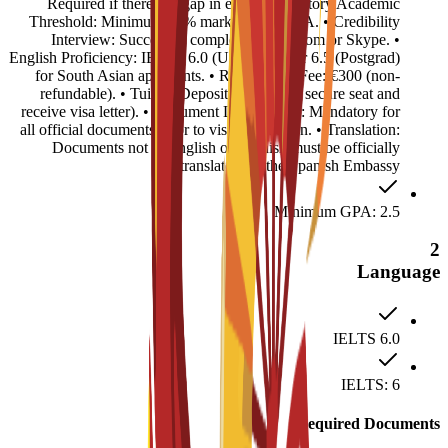
Required if there is a gap in education history.Academic
Threshold: Minimum 50% marks or 2.5 GPA. • Credibility
Interview: Successful completion via Zoom or Skype. •
English Proficiency: IELTS 6.0 (Undergrad) or 6.5 (Postgrad)
for South Asian applicants. • Registration Fee: €300 (non-
refundable). • Tuition Deposit: €4,500 (to secure seat and
receive visa letter). • Document Legalization: Mandatory for
all official documents prior to visa submission. • Translation:
Documents not in English or Spanish must be officially
translated for the Spanish Embassy.
Minimum GPA: 2.5
2
Language
IELTS 6.0
IELTS: 6
Required Documents