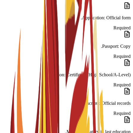
Application: Official form.
Required
Passport: Copy.
Required
Education: Certificate (High School/A-Level).
Required
Transcripts: Official records.
Required
Math: Mandatory in last education.