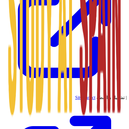
|
تشغيل بواسطة
SitConnect