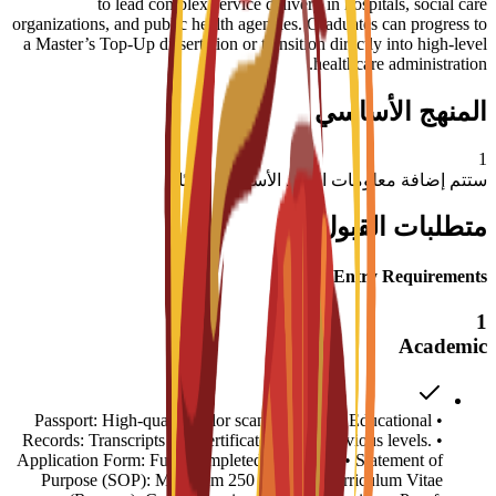
to lead complex service delivery in hospitals, social care
organizations, and public health agencies. Graduates can progress to
a Master’s Top-Up dissertation or transition directly into high-level
healthcare administration.
المنهج الأساسي
1
ستتم إضافة معلومات المواد الأساسية قريبًا
متطلبات القبول
Entry Requirements
1
Academic
• Passport: High-quality color scanned copy. • Educational
Records: Transcripts and certificates for all previous levels. •
Application Form: Fully completed C3S form. • Statement of
Purpose (SOP): Minimum 250 words. • Curriculum Vitae