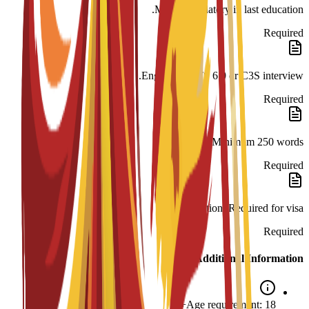
Math: Mandatory in last education.
Required
English: IELTS 6.0 or C3S interview.
Required
SOP: Minimum 250 words.
Required
Legalization: Required for visa.
Required
Additional Information
Age requirement: 18+