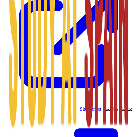
|
تشغيل بواسطة
SitConnect