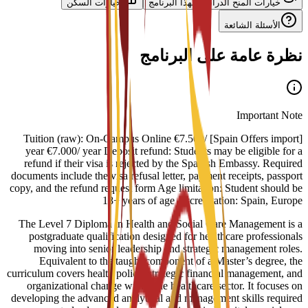
خيارات المنح الدراسية لهذا البرنامج
خيارات السكن
الأسئلة الشائعة
نظرة عامة على البرنامج
Important Note
[Spain Offers import] Tuition (raw): On-Campus Online €7.500/
year €7.000/ year Deposit refund: Students may be eligible for a
refund if their visa is rejected by the Spanish Embassy. Required
documents include the visa refusal letter, payment receipts, passport
copy, and the refund request form Age limitation: Student should be
18+ years of age Accreditation: Spain, Europe
The Level 7 Diploma in Health and Social Care Management is a
postgraduate qualification designed for healthcare professionals
moving into senior leadership and strategic management roles.
Equivalent to the taught component of a Master’s degree, the
curriculum covers health policy, strategic financial management, and
organizational change within the healthcare sector. It focuses on
developing the advanced analytical and management skills required