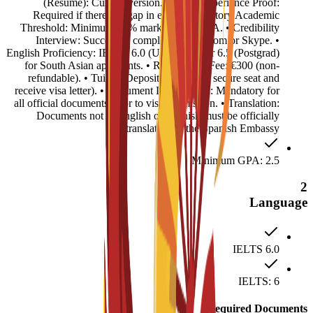
(Resume): Current version. • Work Experience Proof:
Required if there is a gap in education history.Academic
Threshold: Minimum 50% marks or 2.5 GPA. • Credibility
Interview: Successful completion via Zoom or Skype. •
English Proficiency: IELTS 6.0 (Undergrad) or 6.5 (Postgrad)
for South Asian applicants. • Registration Fee: €300 (non-
refundable). • Tuition Deposit: €4,500 (to secure seat and
receive visa letter). • Document Legalization: Mandatory for
all official documents prior to visa submission. • Translation:
Documents not in English or Spanish must be officially
translated for the Spanish Embassy.
Minimum GPA: 2.5
2
Language
IELTS 6.0
IELTS: 6
Required Documents