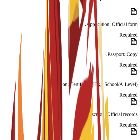
Application: Official form.
Required
Passport: Copy.
Required
Education: Certificate (High School/A-Level).
Required
Transcripts: Official records.
Required