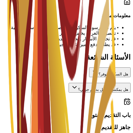
معلومات مهمة
•
يتم دفع رسوم السكن لكل فصل دراسي أو سنة دراسية
•
تخصيص الغرف يخضع للتوافر
•
قد تختلف الأسعار ويجب تأكيدها مع الجامعة
•
قد يطلب دفع تأمين عند تسجيل الوصول
الأسئلة الشائعة
هل السكن متوفر؟
هل يمكنني العمل بدوام جزئي؟
باب التقديم مفتوح
جاهز للتقديم؟