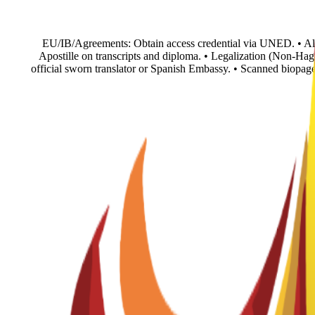
• EU/IB/Agreements: Obtain access credential via UNED. • Al
Apostille on transcripts and diploma. • Legalization (Non-Hag
official sworn translator or Spanish Embassy. • Scanned biopage