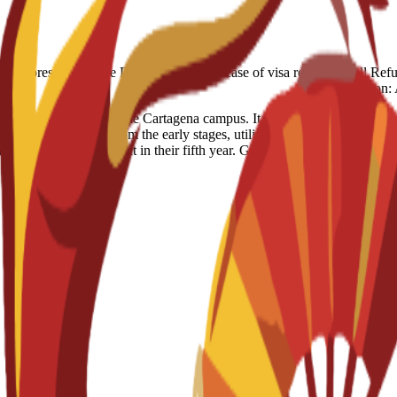
ts €390 additional prescription fee Deposit refund: In case of visa rejection Fu
limitation
sh-taught program on the Cartagena campus. It requires 300 ECTS cred
zes clinical practice from the early stages, utilizing high-tech simula
d a final degree project in their fifth year. Graduates are fully qualifi
pr