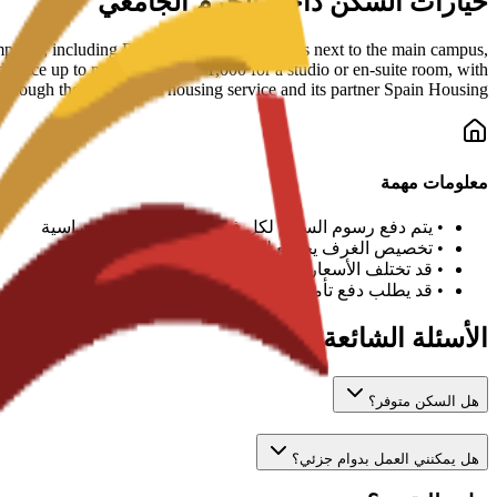
خيارات السكن داخل الحرم الجامعي
uses, including Residencial Los Jerónimos next to the main campus,
lace up to more than EUR 1,000 for a studio or en-suite room, with
rough the university's housing service and its partner Spain Housing.
معلومات مهمة
•
يتم دفع رسوم السكن لكل فصل دراسي أو سنة دراسية
•
تخصيص الغرف يخضع للتوافر
•
قد تختلف الأسعار ويجب تأكيدها مع الجامعة
•
قد يطلب دفع تأمين عند تسجيل الوصول
الأسئلة الشائعة
هل السكن متوفر؟
هل يمكنني العمل بدوام جزئي؟