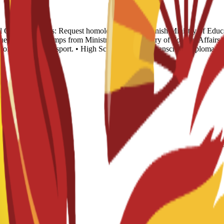
l Other Countries: Request homologation via Spanish Ministry of Educ
ue): Required stamps from Ministry of Ed, Ministry of Foreign Affairs,
 of your valid passport. • High School academic transcript, Diploma and
TOEF