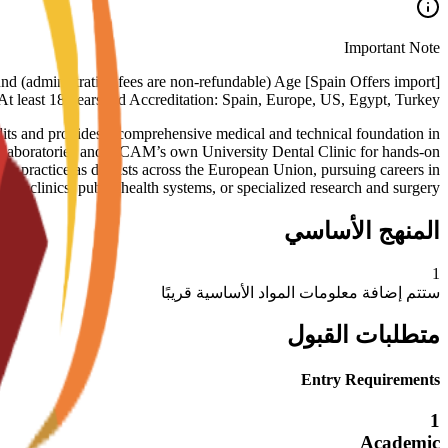
Important Note
ll Refund (administrative fees are non-refundable) Age
: At least 18 years old Accreditation: Spain, Europe, US, Egypt, Turkey
its and provides a comprehensive medical and technical foundation in
tion laboratories and UCAM’s own University Dental Clinic for hands-on
ed to practice as dentists across the European Union, pursuing careers in
ivate clinics, public health systems, or specialized research and surgery.
المنهج الأساسي
1
ستتم إضافة معلومات المواد الأساسية قريبًا
متطلبات القبول
Entry Requirements
1
Academic