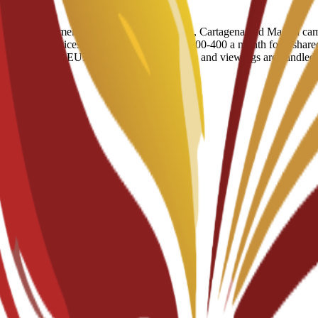
udent apartment blocks across the Murcia, Cartagena and Madrid camp
oLiving. Prices run from roughly EUR 200-400 a month for a shared p
red flats around EUR 500 a month. Bookings and viewings are handled th