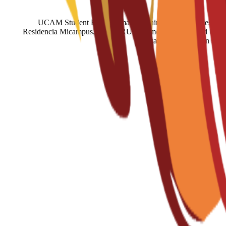
UCAM Student Housing manages nineteen residences and st
Residencia Micampus, the GURU apartment network and Unity C
typical single rooms in sha