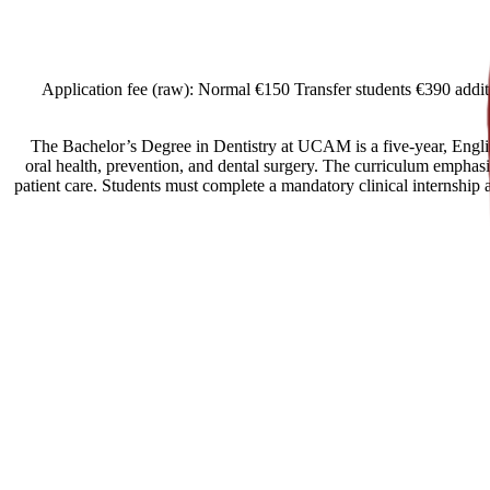
[Spain Offers import] Application fee (raw): Normal €150 Transfer studen
The Bachelor’s Degree in Dentistry at UCAM is a five-year, Engli
oral health, prevention, and dental surgery. The curriculum emphasi
patient care. Students must complete a mandatory clinical internship an