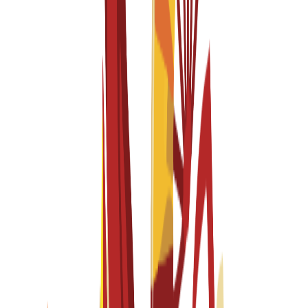
Fall 2026-2027
Spanish
درخواستیں کھلی ہیں
ٹیوشن فیس
EUR
15,300
€
per year
Bachelor's Degree
4 years
Fashion Design, pathway in Fashion Styling and
Communication
Fall 2026-2027
Spanish
درخواستیں کھلی ہیں
ٹیوشن فیس
EUR
15,300
€
per year
Master's Degree
1 year
Fashion Systems
Fall 2026-2027
English
درخواستیں کھلی ہیں
ٹیوشن فیس