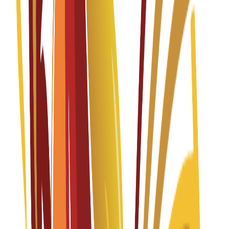
Communication
Fall 2026-2027
Spanish
درخواستیں کھلی ہیں
ٹیوشن فیس
EUR
13,200
€
per year
Master's Degree
1 year
Official Master in Physical Space Design and Digital
Environments
Fall 2026-2027
Spanish
درخواستیں کھلی ہیں
ٹیوشن فیس
EUR
14,800
€
per year
Bachelor's Degree
4 years
Product Design