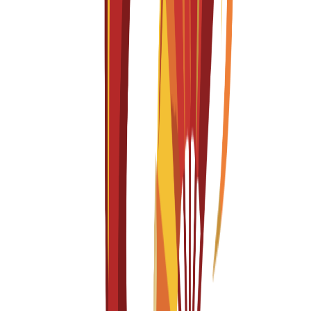
Fashion Business Innovation
Fall 2026-2027
English
درخواستیں کھلی ہیں
ٹیوشن فیس
EUR
15,300
€
per year
Master's Degree
1 year
Fashion Creative Direction
Fall 2026-2027
English
درخواستیں کھلی ہیں
ٹیوشن فیس
EUR
15,300
€
per year
Bachelor's Degree
4 years
Fashion Design