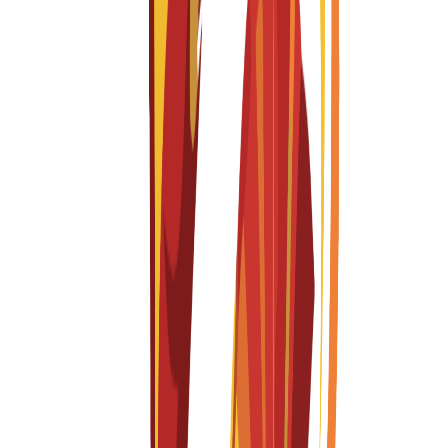
Master's Degree
1 year
Design for Sustainable Transitions
Fall 2026-2027
English
درخواستیں کھلی ہیں
ٹیوشن فیس
EUR
15,300
€
per year
Bachelor's Degree
4 years
Fashion
Fall 2026-2027
English
درخواستیں کھلی ہیں
ٹیوشن فیس
EUR
15,300
€
per year
Master's Degree
1 year