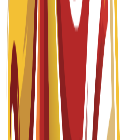
per year
Master's Degree
1 year
Master in Creative Direction in Graphic Design
Fall 2026-2027
Spanish
درخواستیں کھلی ہیں
ٹیوشن فیس
EUR
13,200
€
per year
Master's Degree
1 year
Master in Event Design and Management
Fall 2026-2027
Spanish
درخواستیں کھلی ہیں
ٹیوشن فیس
EUR
13,200
€
per year
Master's Degree
1 year