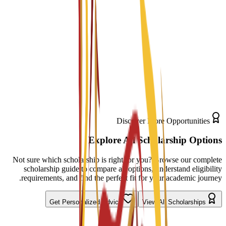
English-Taught Programs
Portfolio Development
Barcelona Creative Hub
Discover More Opportunities
Explore All Scholarship Options
Not sure which scholarship is right for you? Browse our complete
scholarship guide to compare all options, understand eligibility
requirements, and find the perfect fit for your academic journey.
Get Personalized Advice
View All Scholarships