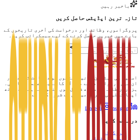
باخبر رہیں
تازہ ترین اپڈیٹس حاصل کریں
پروگراموں، وظائف اور درخواست کی آخری تاریخوں کے
بارے میں خبریں حاصل کرنے کے لیے سبسکرائب کریں۔
اسپین کی بہترین یونیورسٹیوں کو دریافت کرنے اور
ان میں درخواست دینے میں آپ کا قابل اعتماد ساتھی۔
ہزاروں طلبہ کے ساتھ شامل ہوں جنہوں نے ہمارے ساتھ
اپنا تعلیمی سفر کامیابی سے شروع کیا ہے۔
LinkedIn
Instagram
دریافت کریں
پروگرام
یونیورسٹیاں