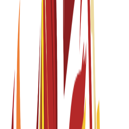
EUR
15,300
€
per year
Master's Degree
1 year
Food Design: Design Strategies for Food System and
Gastronomy Transformation
Fall 2026-2027
English
درخواستیں کھلی ہیں
ٹیوشن فیس
EUR
15,300
€
per year
Bachelor's Degree
4 years
Global Design
Fall 2026-2027
English
درخواستیں کھلی ہیں
ٹیوشن فیس
EUR
15,300
€
per year