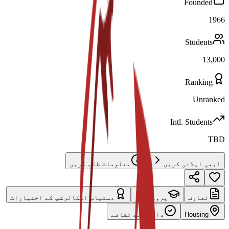
Founded
1966
Students
13,000
Ranking
Unranked
Intl. Students
TBD
ابھی اپلائی کریں
معلومات طلب کریں
تعارف
پروگرامز
دستیاب اسکالرشپ کے اختیارات
Housing
داخلے کے تقاضے