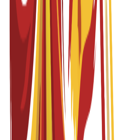
Graphic Design, pathway in Media Design
Fall 2026-2027
English
درخواستیں کھلی ہیں
ٹیوشن فیس
EUR
15,300
€
per year
Bachelor's Degree
4 years
Graphic Design, pathway in Motion Graphics and
Video
Fall 2026-2027
English
درخواستیں کھلی ہیں
ٹیوشن فیس
EUR
15,300
€
per year
Bachelor's Degree
4 years
Interior Design