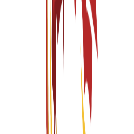
Part of the Istituto Europeo di Design Network
Founded within a Global Design Group since 1966
Creative Industries
Fashion Design
Interior Design
Spanish-Taught Programs