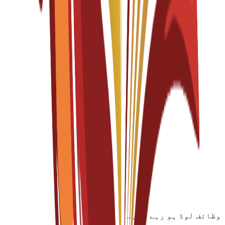
per year
Bachelor's Degree
4 years
Transportation Design
Fall 2026-2027
English
درخواستیں کھلی ہیں
ٹیوشن فیس
EUR
15,300
€
per year
Bachelor's Degree
4 years
Transportation Design
Fall 2026-2027
Spanish
درخواستیں کھلی ہیں
ٹیوشن فیس
EUR
15,300
€
per year
وظائف لوڈ ہو رہے ہیں...