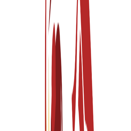
IED Barcelona is the Barcelona campus of the Istituto Europeo di
Design, one of the most respected creative education networks in
Europe. The IED network was established in 1966 and has grown
into a global leader in design, fashion, visual communication, and
creative management education. The Barcelona centre embodies the
intersection of Mediterranean creativity and international design
culture, offering students a vibrant learning environment in one of
Europe’s most dynamic cities . Located in...
Read More
ہمیں کیوں منتخب کریں
Private International Design School