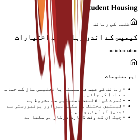
Student Housing
طلبہ کی رہائش
کیمپس کے اندر رہائش کے اختیارات
no information
اہم معلومات
•
رہائش کی فیس فی سمسٹر یا تعلیمی سال کے حساب
سے ادا کی جاتی ہے
•
کمرے کی الاٹمنٹ دستیابی سے مشروط ہے
•
قیمتیں مختلف ہو سکتی ہیں اور یونیورسٹی سے
تصدیق کر لینی چاہیے
•
چیک اِن کے وقت ڈپازٹ درکار ہو سکتا ہے