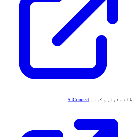
|
طاقت فراہم کردہ
SitConnect