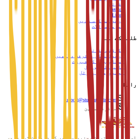
وظائف
Watch
Listen
درخواست کیسے دیں
عمومی سوالات
طلبہ کے لیے
اکاؤنٹ بنائیں
درخواست کی پیشرفت دیکھیں
دستاویزات کی فہرست
طالب علم پورٹل
یونیورسٹی پورٹل
رابطہ
support@studyatspain.com
میڈرڈ، سپین
اسپین کی بہترین یونیورسٹیوں کو دریافت کرنے اور