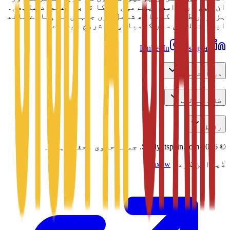
ان میں درخواست دینے میں آپ کا قابل اعتماد ساتھی۔
ہزاروں طلبہ کے ساتھ شامل ہوں جنہوں نے ہمارے ساتھ
اپنا تعلیمی سفر کامیابی سے شروع کیا ہے۔
LinkedIn
Instagram
دریافت کریں
طلبہ کے لیے
رابطہ
©
2026
Studyatspain.com.
جملہ حقوق محفوظ ہیں۔
ڈیزائن کردہ
Daxow