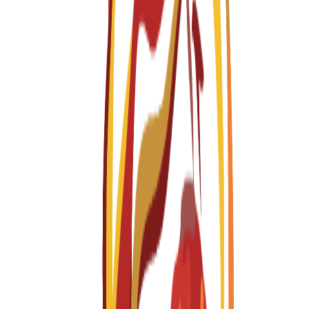
پروگرامز
Explore
29
available programs
تمام پروگرامز
Bachelor's Degree
Master's Degree
Master's Degree
1 year
Brand Design and Hospitality
Fall 2026-2027
English
درخواستیں کھلی ہیں
ٹیوشن فیس
EUR
15,300
€
per year
Master's Degree
1 year
Design for Interaction and Extended Experiences
Fall 2026-2027
English
درخواستیں کھلی ہیں
ٹیوشن فیس
EUR
15,300
€
per year