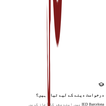
تعلیمی تقاضے
ہائی اسکول ڈپلومہ یا اس کے مساوی
کم از کم جی پی اے 3.0/4.0
تعلیمی ٹرانسکرپٹس
زبان کے تقاضے
آئیلٹس 6.0 یا ٹوفل 80+
ہسپانوی پروگراموں کے لیے DELE/SIELE
انگریزی مہارت کا سرٹیفکیٹ
درخواست دینے کے لیے تیار ہیں؟
IED Barcelona میں اپنے سفر کا آغاز کریں