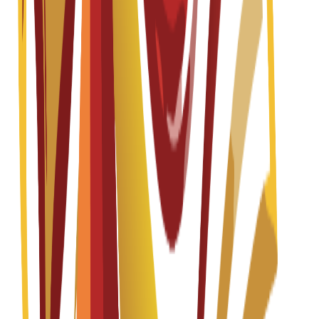
Master in Fashion Design
Fall 2026-2027
Spanish
درخواستیں کھلی ہیں
ٹیوشن فیس
EUR
13,200
€
per year
Master's Degree
1 year
Master in Interior Design for Hotels, Gastronomy,
and Commercial Spaces
Fall 2026-2027
Spanish
درخواستیں کھلی ہیں
ٹیوشن فیس
EUR
13,200
€
per year
Master's Degree
1 year
Master in Strategic and Creative Direction of Brand