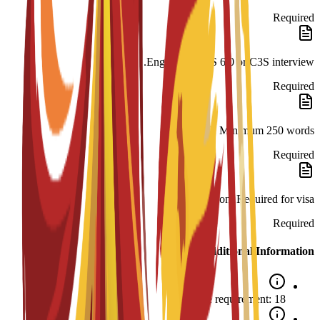
Required
English: IELTS 6.0 or C3S interview.
Required
SOP: Minimum 250 words.
Required
Legalization: Required for visa.
Required
Additional Information
Age requirement: 18+