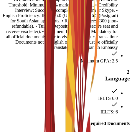
Threshold: Minimum 50% marks or 2.5 GPA. • Credibility
Interview: Successful completion via Zoom or Skype. •
English Proficiency: IELTS 6.0 (Undergrad) or 6.5 (Postgrad)
for South Asian applicants. • Registration Fee: €300 (non-
refundable). • Tuition Deposit: €4,500 (to secure seat and
receive visa letter). • Document Legalization: Mandatory for
all official documents prior to visa submission. • Translation:
Documents not in English or Spanish must be officially
translated for the Spanish Embassy.
Minimum GPA: 2.5
2
Language
IELTS 6.0
IELTS: 6
Required Documents