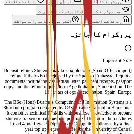
پروگرام کا جائزہ
بنیادی نصاب
داخلے کے تقاضے
اس پروگرام کے لیے اسکالرشپ کے اختیارات
رہائش کے اختیارات
اکثر پوچھے جانے والے سوالات
پروگرام کا جائزہ
Important Note
[Spain Offers import] Deposit refund: Students may be eligible for a
refund if their visa is rejected by the Spanish Embassy. Required
documents include the visa refusal letter, payment receipts, passport
copy, and the refund request form Age limitation: Student should be
18+ years of age Accreditation: Spain, Europe
The BSc (Hons) Business Computing and Information Systems is a
36-month program delivered by C3S Business School in Barcelona.
It combines technical IT skills with business knowledge to prepare
students for senior management positions. The curriculum includes
Level 4 and Level 5 Diplomas in Computing followed by a final
year top-up degree awarded by the University of Central