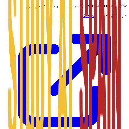
©
2026
Studyatspain.com.
جملہ حقوق محفوظ ہیں۔
ڈیزائن کردہ
Daxow