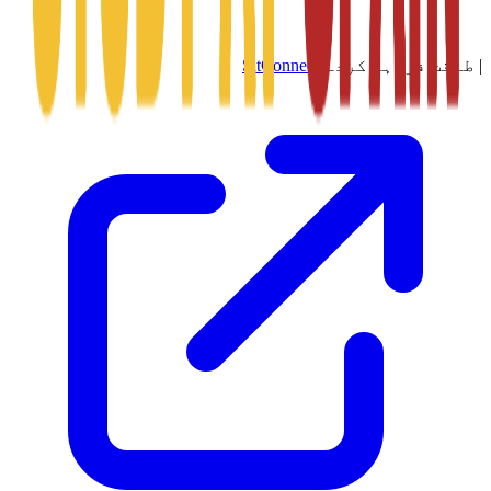
|
طاقت فراہم کردہ
SitConnect