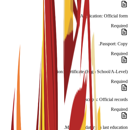
Application: Official form.
Required
Passport: Copy.
Required
Education: Certificate (High School/A-Level).
Required
Transcripts: Official records.
Required
Math: Mandatory in last education.