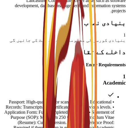
Lancashire. Core modules cover areas such as software
development, database management, and information systems
projects.
بنیادی نصاب
1
بنیادی کورسز کی معلومات جلد اپ ڈیٹ کی جائیں گی
داخلے کے تقاضے
Entry Requirements
1
Academic
• Passport: High-quality color scanned copy. • Educational
Records: Transcripts and certificates for all previous levels. •
Application Form: Fully completed C3S form. • Statement of
Purpose (SOP): Minimum 250 words. • Curriculum Vitae
(Resume): Current version. • Work Experience Proof:
Required if there is a gap in education history.Academic