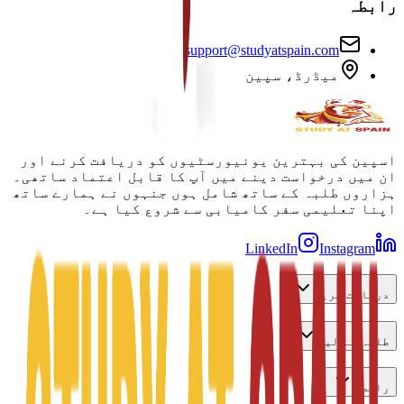
رابطہ
support@studyatspain.com
میڈرڈ، سپین
اسپین کی بہترین یونیورسٹیوں کو دریافت کرنے اور
ان میں درخواست دینے میں آپ کا قابل اعتماد ساتھی۔
ہزاروں طلبہ کے ساتھ شامل ہوں جنہوں نے ہمارے ساتھ
اپنا تعلیمی سفر کامیابی سے شروع کیا ہے۔
LinkedIn
Instagram
دریافت کریں
طلبہ کے لیے
رابطہ