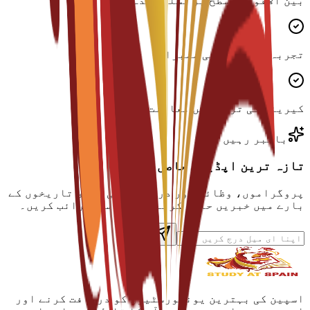
بین الاقوامی سطح پر تسلیم شدہ ڈگری
تجربہ کار فیکلٹی ممبران
کیریئر کی ترقی میں معاونت
باخبر رہیں
تازہ ترین اپڈیٹس حاصل کریں
پروگراموں، وظائف اور درخواست کی آخری تاریخوں کے
بارے میں خبریں حاصل کرنے کے لیے سبسکرائب کریں۔
اسپین کی بہترین یونیورسٹیوں کو دریافت کرنے اور