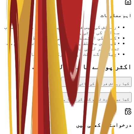
اہم معلومات
•
رہائش کی فیس فی سمسٹر یا تعلیمی سال کے حساب
سے ادا کی جاتی ہے
•
کمرے کی الاٹمنٹ دستیابی سے مشروط ہے
•
قیمتیں مختلف ہو سکتی ہیں اور یونیورسٹی سے
تصدیق کر لینی چاہیے
•
چیک اِن کے وقت ڈپازٹ درکار ہو سکتا ہے
اکثر پوچھے جانے والے سوالات
کیا رہائش فراہم کی جاتی ہے؟
کیا میں پارٹ ٹائم کام کر سکتا ہوں؟
درخواستیں کھلی ہیں