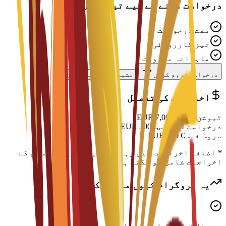
درخواست دینے کے لیے تیار ہیں؟
مفت درخواست
تیز کارروائی
ماہرانہ معاونت
درخواست شروع کریں
مشیر سے رابطہ کریں
اخراجات کی تفصیل
ٹیوشن فیس
€
7,000
EUR
درخواست کی فیس
€
300
EUR
سروس فیس
€
150
EUR
* اضافی اخراجات میں رہائش، ویزا اور رہن سہن کے
اخراجات شامل ہو سکتے ہیں
یہ پروگرام کیوں منتخب کریں؟