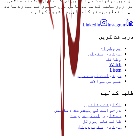
ان میں درخواست دینے میں آپ کا قابل اعتماد ساتھی۔
ہزاروں طلبہ کے ساتھ شامل ہوں جنہوں نے ہمارے ساتھ
اپنا تعلیمی سفر کامیابی سے شروع کیا ہے۔
LinkedIn
Instagram
دریافت کریں
پروگرام
یونیورسٹیاں
وظائف
Watch
Listen
درخواست کیسے دیں
عمومی سوالات
طلبہ کے لیے
اکاؤنٹ بنائیں
درخواست کی پیشرفت دیکھیں
دستاویزات کی فہرست
طالب علم پورٹل
یونیورسٹی پورٹل