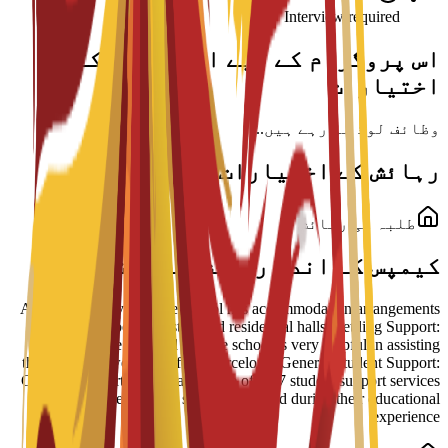
Interview required
اس پروگرام کے لیے اسکالرشپ کے
اختیارات
وظائف لوڈ ہو رہے ہیں...
رہائش کے اختیارات
طلبہ کی رہائش
کیمپس کے اندر رہائش کے اختیارات
Arrangement Types: The school has accommodation arrangements
with a number of hostels and residential halls. Settling Support:
Students have reported that the school is very helpful in assisting
them to settle well into life in Barcelona. General Student Support:
Guidance is part of a broader suite of 24/7 student support services
designed to help students succeed during their educational
experience.