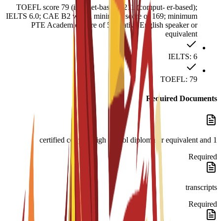
TOEFL score 79 (internet-based), 211 (comput- er-based);
IELTS 6.0; CAE B2 with a minimum score of 169; minimum
PTE Academic score of 51; native English speaker or
equivalent
IELTS: 6
TOEFL: 79
Required Documents
1 certified copy of high school diploma or equivalent and
Required
transcripts
Required