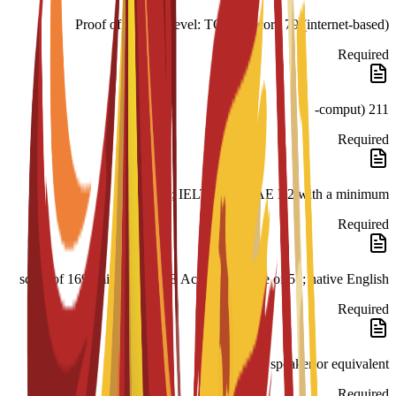
Proof of English level: TOEFL score 79 (internet-based)
Required
211 (comput-
Required
er-based); IELTS 6.0; CAE B2 with a minimum
Required
score of 169; minimum PTE Academic score of 51; native English
Required
speaker or equivalent
Required