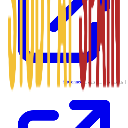
|
طاقت فراہم کردہ
SitConnect