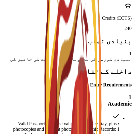
Credits (ECTS)
240
بنیادی نصاب
1
بنیادی کورسز کی معلومات جلد اپ ڈیٹ کی جائیں گی
داخلے کے تقاضے
Entry Requirements
1
Academic
• Valid Passport: Must be valid for the entire stay, plus
photocopies and 4 recent photos. • Academic Records: 1