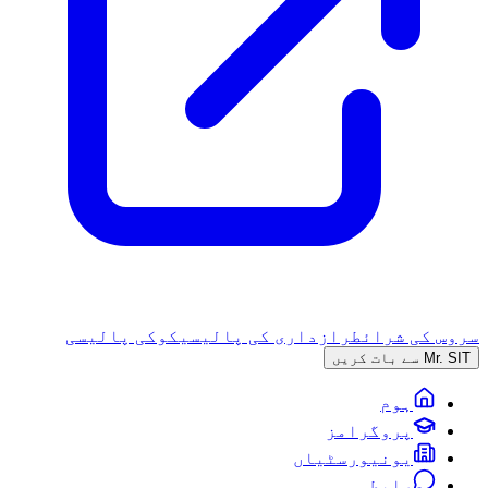
سروس کی شرائط
رازداری کی پالیسی
کوکی پالیسی
Mr. SIT سے بات کریں
ہوم
پروگرامز
یونیورسٹیاں
رابطہ