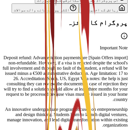
اس پروگرام کے لیے اسکالرشپ کے اختیارات
رہائش کے اختیارات
اکثر پوچھے جانے والے سوالات
پروگرام کا جائزہ
Important Note
[Spain Offers import] Deposit refund: Advance tuition payments are
non-refundable. However, if a visa is rejected despite the school's
full involvement and through no fault of the student, a refund will be
issued minus a €500 administrative deduction. Age limitation: 17 to
26. Accreditation: Spain, US, Egypt Visa notes: the help is just
consulting they can review the documents in case of rejection they
will try to find a solution should allow at least three months for your
request to be processed because visas must be issued in your home
country.
An innovative undergraduate program focused on entrepreneurship
and design thinking. Students learn to launch digital ventures,
manage innovation, and lead digital transformation within existing
organizations.