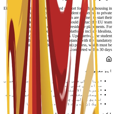
EU Business School offers dedicated support for finding housing in
Barcelona, ranging from partnered student residences to private
apartments and shared housing. Students are advised to start their
search early due to high demand and should contact the EU team
immediately after enrollment for residence placements. For
independent living, recommended platforms include Idealista,
Enalquiler, and Badi (for shared rooms). Upon arrival, the student
services office provides practical assistance with the mandatory
"empadronamiento" (resident registration) process, which must be
completed within 30 days.
اہم معلومات
•
رہائش کی فیس فی سمسٹر یا تعلیمی سال کے حساب
سے ادا کی جاتی ہے
•
کمرے کی الاٹمنٹ دستیابی سے مشروط ہے
•
قیمتیں مختلف ہو سکتی ہیں اور یونیورسٹی سے
تصدیق کر لینی چاہیے
•
چیک اِن کے وقت ڈپازٹ درکار ہو سکتا ہے