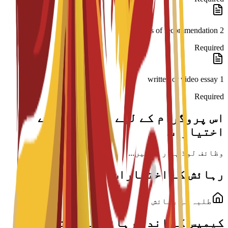
2 letters of recommendation
Required
1 written or video essay
Required
اس پروگرام کے لیے اسکالرشپ کے
اختیارات
وظائف لوڈ ہو رہے ہیں...
رہائش کے اختیارات
طلبہ کی رہائش
کیمپس کے اندر رہائش کے اختیارات