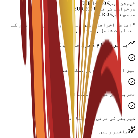
ٹیوشن فیس
€
14,700
EUR
درخواست کی فیس
€
200
EUR
سروس فیس
€
0
EUR
* اضافی اخراجات میں رہائش، ویزا اور رہن سہن کے
اخراجات شامل ہو سکتے ہیں
یہ پروگرام کیوں منتخب کریں؟
بین الاقوامی سطح پر تسلیم شدہ ڈگری
تجربہ کار فیکلٹی ممبران
کیریئر کی ترقی میں معاونت
باخبر رہیں