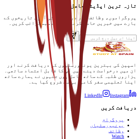
تازہ ترین اپڈیٹس حاصل کریں
پروگراموں، وظائف اور درخواست کی آخری تاریخوں کے
بارے میں خبریں حاصل کرنے کے لیے سبسکرائب کریں۔
اسپین کی بہترین یونیورسٹیوں کو دریافت کرنے اور
ان میں درخواست دینے میں آپ کا قابل اعتماد ساتھی۔
ہزاروں طلبہ کے ساتھ شامل ہوں جنہوں نے ہمارے ساتھ
اپنا تعلیمی سفر کامیابی سے شروع کیا ہے۔
LinkedIn
Instagram
دریافت کریں
پروگرام
یونیورسٹیاں
وظائف
Watch