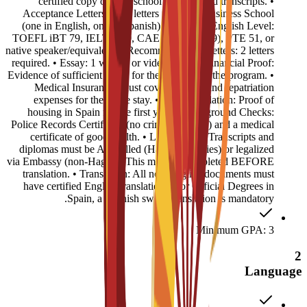
certified copy of high school diploma and transcripts. •
Acceptance Letters: Two letters from EU Business School
(one in English, one in Spanish). • Proof of English Level:
TOEFL iBT 79, IELTS 6.0, CAE B2 (min 169), PTE 51, or
native speaker/equivalent. • Recommendation Letters: 2 letters
required. • Essay: 1 written or video essay. • Financial Proof:
Evidence of sufficient funds for the duration of the program. •
Medical Insurance: Must cover medical and repatriation
expenses for the entire stay. • Accommodation: Proof of
housing in Spain for the first year. • Background Checks:
Police Records Certificate (no criminal record) and a medical
certificate of good health. • Legalization: Transcripts and
diplomas must be Apostilled (Hague countries) or legalized
via Embassy (non-Hague). This must be completed BEFORE
translation. • Translation: All non-English documents must
have certified English translations. For Official Degrees in
Spain, a Spanish sworn translation is mandatory.
Minimum GPA: 3
2
Language