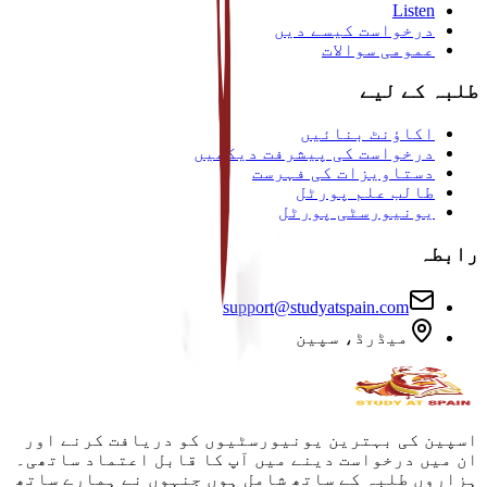
Listen
درخواست کیسے دیں
عمومی سوالات
طلبہ کے لیے
اکاؤنٹ بنائیں
درخواست کی پیشرفت دیکھیں
دستاویزات کی فہرست
طالب علم پورٹل
یونیورسٹی پورٹل
رابطہ
support@studyatspain.com
میڈرڈ، سپین
اسپین کی بہترین یونیورسٹیوں کو دریافت کرنے اور
ان میں درخواست دینے میں آپ کا قابل اعتماد ساتھی۔
ہزاروں طلبہ کے ساتھ شامل ہوں جنہوں نے ہمارے ساتھ