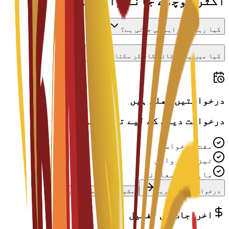
اکثر پوچھے جانے والے سوالات
کیا رہائش فراہم کی جاتی ہے؟
کیا میں پارٹ ٹائم کام کر سکتا ہوں؟
درخواستیں کھلی ہیں
درخواست دینے کے لیے تیار ہیں؟
مفت درخواست
تیز کارروائی
ماہرانہ معاونت
درخواست شروع کریں
مشیر سے رابطہ کریں
اخراجات کی تفصیل