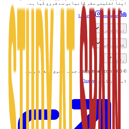
اپنا تعلیمی سفر کامیابی سے شروع کیا ہے۔
LinkedIn
Instagram
دریافت کریں
طلبہ کے لیے
رابطہ
©
2026
Studyatspain.com.
جملہ حقوق محفوظ ہیں۔
ڈیزائن کردہ
Daxow