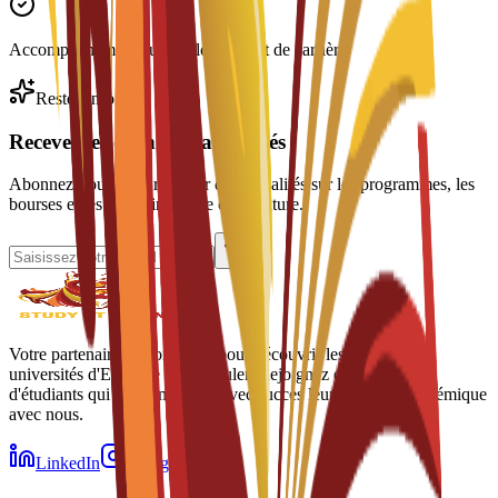
Accompagnement au développement de carrière
Restez informé
Recevez les dernières actualités
Abonnez-vous pour recevoir des actualités sur les programmes, les
bourses et les dates limites de candidature.
Votre partenaire de confiance pour découvrir les meilleures
universités d'Espagne et y postuler. Rejoignez des milliers
d'étudiants qui ont commencé avec succès leur parcours académique
avec nous.
LinkedIn
Instagram