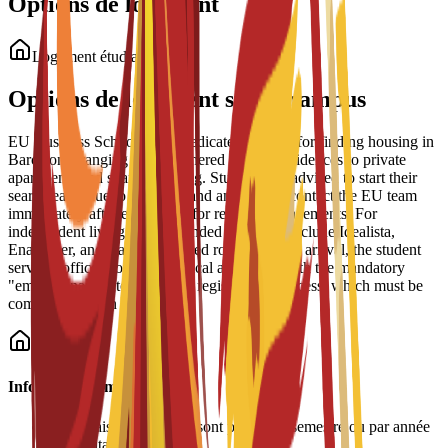
Options de logement
Logement étudiant
Options de logement sur le campus
EU Business School offers dedicated support for finding housing in
Barcelona, ranging from partnered student residences to private
apartments and shared housing. Students are advised to start their
search early due to high demand and should contact the EU team
immediately after enrollment for residence placements. For
independent living, recommended platforms include Idealista,
Enalquiler, and Badi (for shared rooms). Upon arrival, the student
services office provides practical assistance with the mandatory
"empadronamiento" (resident registration) process, which must be
completed within 30 days.
Informations importantes
•
Les frais de logement sont payés par semestre ou par année
universitaire