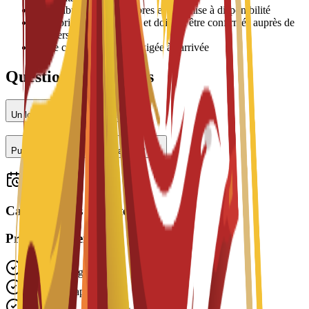
•
L'attribution des chambres est soumise à disponibilité
•
Les prix peuvent varier et doivent être confirmés auprès de
l'université
•
Une caution peut être exigée à l'arrivée
Questions fréquentes
Un logement est-il proposé ?
Puis-je travailler à temps partiel ?
Candidatures ouvertes
Prêt à postuler ?
Candidature gratuite
Traitement rapide