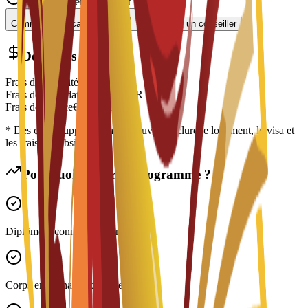
Accompagnement expert
Commencer la candidature
Contacter un conseiller
Détail des coûts
Frais de scolarité
€
5,650
EUR
Frais de candidature
€
200
EUR
Frais de service
€
150
EUR
* Des coûts supplémentaires peuvent inclure le logement, le visa et
les frais de subsistance
Pourquoi choisir ce programme ?
Diplôme reconnu à l'international
Corps enseignant expérimenté