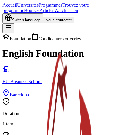
Accueil
Universités
Programmes
Trouvez votre
programme
Bourses
Articles
Watch
Listen
Switch language
Nous contacter
Foundation
Candidatures ouvertes
English Foundation
EU Business School
Barcelona
Duration
1 term