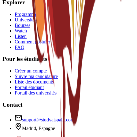
Explorer
Programmes
Universités
Bourses
Watch
Listen
Comment postuler
FAQ
Pour les étudiants
Créer un compte
Suivre ma candidature
Liste des documents
Portail étudiant
Portail des universités
Contact
support@studyatspain.com
Madrid, Espagne