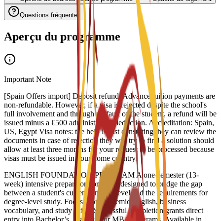
Questions fréquentes
Aperçu du programme
Important Note
[Spain Offers import] Deposit refund: Advance tuition payments are
non-refundable. However, if a visa is rejected despite the school's
full involvement and through no fault of the student, a refund will be
issued minus a €500 administrative deduction. Accreditation: Spain,
US, Egypt Visa notes: the help is just consulting they can review the
documents in case of rejection they will try to find a solution should
allow at least three months for your request to be processed because
visas must be issued in your home country.
ENGLISH FOUNDATION PROGRAM A one-semester (13-
week) intensive preparatory program designed to bridge the gap
between a student's current English level and the requirements for
degree-level study. Focuses on academic English, business
vocabulary, and study skills. Successful completion grants direct
entry into Bachelor’s, Master’s, or MBA programs. Available in