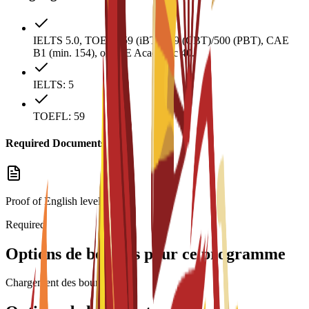
IELTS 5.0, TOEFL 59 (iBT)/169 (CBT)/500 (PBT), CAE
B1 (min. 154), or PTE Academic 40.
IELTS: 5
TOEFL: 59
Required Documents
Proof of English level:
Required
Options de bourses pour ce programme
Chargement des bourses...