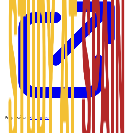
|
Propulsé par
SitConnect