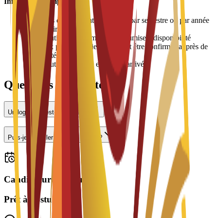
Informations importantes
•
Les frais de logement sont payés par semestre ou par année
universitaire
•
L'attribution des chambres est soumise à disponibilité
•
Les prix peuvent varier et doivent être confirmés auprès de
l'université
•
Une caution peut être exigée à l'arrivée
Questions fréquentes
Un logement est-il proposé ?
Puis-je travailler à temps partiel ?
Candidatures ouvertes
Prêt à postuler ?