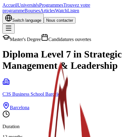
Accueil
Universités
Programmes
Trouvez votre
programme
Bourses
Articles
Watch
Listen
Switch language
Nous contacter
Master's Degree
Candidatures ouvertes
Diploma Level 7 in Strategic
Management & Leadership
C3S Business School Barcelona
Barcelona
Duration
12 months