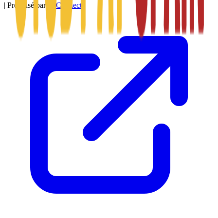
|
Propulsé par
SitConnect