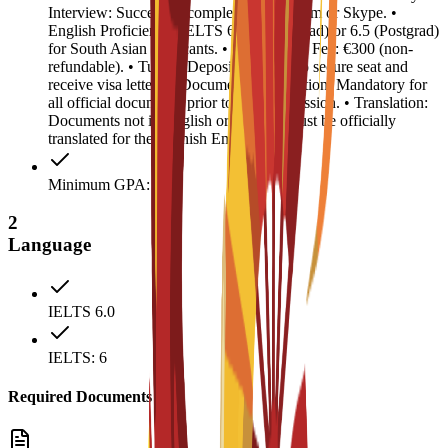
Interview: Successful completion via Zoom or Skype. •
English Proficiency: IELTS 6.0 (Undergrad) or 6.5 (Postgrad)
for South Asian applicants. • Registration Fee: €300 (non-
refundable). • Tuition Deposit: €4,500 (to secure seat and
receive visa letter). • Document Legalization: Mandatory for
all official documents prior to visa submission. • Translation:
Documents not in English or Spanish must be officially
translated for the Spanish Embassy.
Minimum GPA: 2.5
2
Language
IELTS 6.0
IELTS: 6
Required Documents