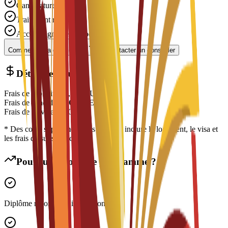
Candidature gratuite
Traitement rapide
Accompagnement expert
Commencer la candidature
Contacter un conseiller
Détail des coûts
Frais de scolarité
€
7,500
EUR
Frais de candidature
€
300
EUR
Frais de service
€
150
EUR
* Des coûts supplémentaires peuvent inclure le logement, le visa et
les frais de subsistance
Pourquoi choisir ce programme ?
Diplôme reconnu à l'international