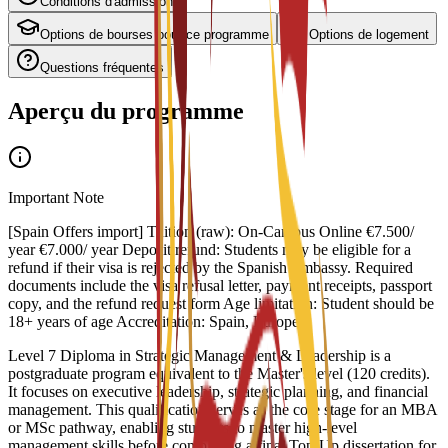
Conditions d'admission
Options de bourses pour ce programme
Options de logement
Questions fréquentes
Aperçu du programme
Important Note
[Spain Offers import] Tuition (raw): On-Campus Online €7.500/
year €7.000/ year Deposit refund: Students may be eligible for a
refund if their visa is rejected by the Spanish Embassy. Required
documents include the visa refusal letter, payment receipts, passport
copy, and the refund request form Age limitation: Student should be
18+ years of age Accreditation: Spain, Europe
Level 7 Diploma in Strategic Management & Leadership is a
postgraduate program equivalent to the Master's level (120 credits).
It focuses on executive leadership, strategic planning, and financial
management. This qualification serves as the core stage for an MBA
or MSc pathway, enabling students to master high-level
management skills before completing a final Top-Up dissertation for