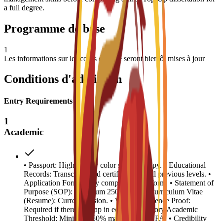
a full degree.
Programme de base
1
Les informations sur les cours de base seront bientôt mises à jour
Conditions d'admission
Entry Requirements
1
Academic
• Passport: High-quality color scanned copy. • Educational
Records: Transcripts and certificates for all previous levels. •
Application Form: Fully completed C3S form. • Statement of
Purpose (SOP): Minimum 250 words. • Curriculum Vitae
(Resume): Current version. • Work Experience Proof:
Required if there is a gap in education history.Academic
Threshold: Minimum 50% marks or 2.5 GPA. • Credibility