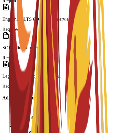
Required
English: IELTS 6.0 or C3S interview.
Required
SOP: Minimum 250 words.
Required
Legalization: Required for visa.
Required
Additional Information
Age requirement: 18+
Interview required