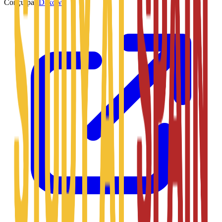
Conçu par
Daxow