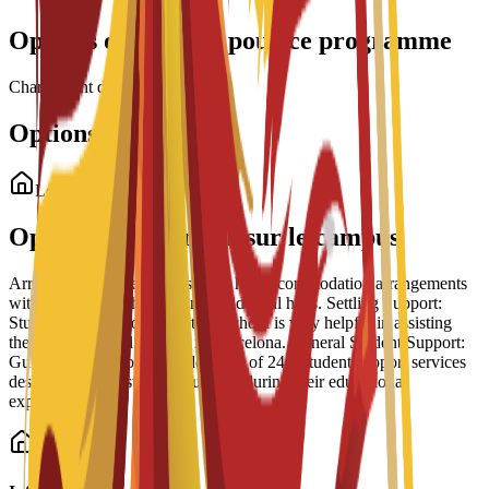
Options de bourses pour ce programme
Chargement des bourses...
Options de logement
Logement étudiant
Options de logement sur le campus
Arrangement Types: The school has accommodation arrangements
with a number of hostels and residential halls. Settling Support:
Students have reported that the school is very helpful in assisting
them to settle well into life in Barcelona. General Student Support:
Guidance is part of a broader suite of 24/7 student support services
designed to help students succeed during their educational
experience.