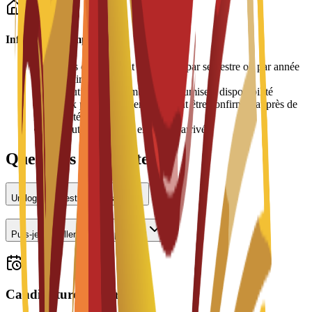
Informations importantes
•
Les frais de logement sont payés par semestre ou par année
universitaire
•
L'attribution des chambres est soumise à disponibilité
•
Les prix peuvent varier et doivent être confirmés auprès de
l'université
•
Une caution peut être exigée à l'arrivée
Questions fréquentes
Un logement est-il proposé ?
Puis-je travailler à temps partiel ?
Candidatures ouvertes