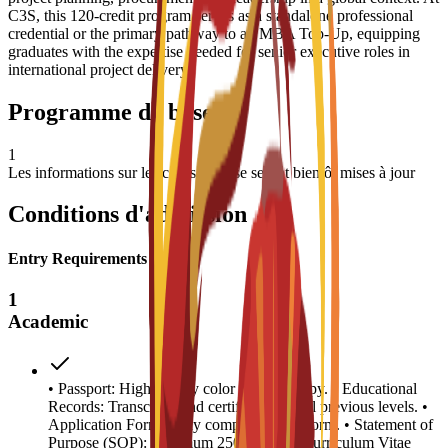
C3S, this 120-credit program serves as a standalone professional
credential or the primary pathway to an MBA Top-Up, equipping
graduates with the expertise needed for senior executive roles in
international project delivery.
Programme de base
1
Les informations sur les cours de base seront bientôt mises à jour
Conditions d'admission
Entry Requirements
1
Academic
• Passport: High-quality color scanned copy. • Educational
Records: Transcripts and certificates for all previous levels. •
Application Form: Fully completed C3S form. • Statement of
Purpose (SOP): Minimum 250 words. • Curriculum Vitae