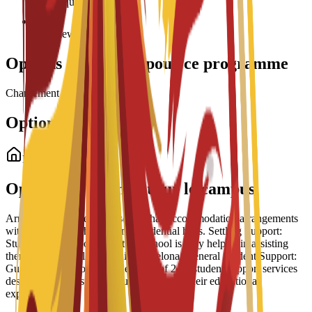
Age requirement: 18+
Interview required
Options de bourses pour ce programme
Chargement des bourses...
Options de logement
Logement étudiant
Options de logement sur le campus
Arrangement Types: The school has accommodation arrangements
with a number of hostels and residential halls. Settling Support:
Students have reported that the school is very helpful in assisting
them to settle well into life in Barcelona. General Student Support:
Guidance is part of a broader suite of 24/7 student support services
designed to help students succeed during their educational
experience.