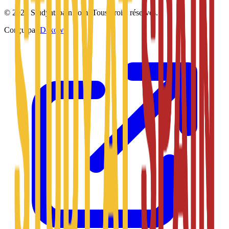
©
2026
Studyatspain.com.
Tous droits réservés.
Conçu par
Daxow