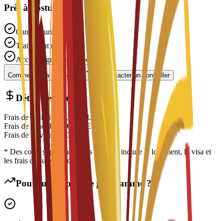
Prêt à postuler ?
Candidature gratuite
Traitement rapide
Accompagnement expert
Commencer la candidature
Contacter un conseiller
Détail des coûts
Frais de scolarité
€
7,500
EUR
Frais de candidature
€
300
EUR
Frais de service
€
150
EUR
* Des coûts supplémentaires peuvent inclure le logement, le visa et
les frais de subsistance
Pourquoi choisir ce programme ?