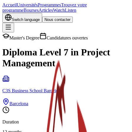
Accueil
Universités
Programmes
Trouvez votre
programme
Bourses
Articles
Watch
Listen
Switch language
Nous contacter
Master's Degree
Candidatures ouvertes
Diploma Level 7 in Project
Management
C3S Business School Barcelona
Barcelona
Duration
12 months