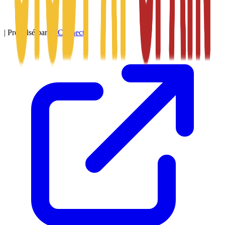
|
Propulsé par
SitConnect