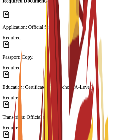
Required Documents
Application: Official form.
Required
Passport: Copy.
Required
Education: Certificate (High School/A-Level).
Required
Transcripts: Official records.
Required