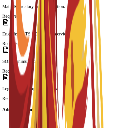
Math: Mandatory in last education.
Required
English: IELTS 6.0 or C3S interview.
Required
SOP: Minimum 250 words.
Required
Legalization: Required for visa.
Required
Additional Information