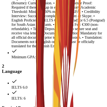
(Resume): Current version. • Work Experience Proof:
Required if there is a gap in education history.Academic
Threshold: Minimum 50% marks or 2.5 GPA. • Credibility
Interview: Successful completion via Zoom or Skype. •
English Proficiency: IELTS 6.0 (Undergrad) or 6.5 (Postgrad)
for South Asian applicants. • Registration Fee: €300 (non-
refundable). • Tuition Deposit: €4,500 (to secure seat and
receive visa letter). • Document Legalization: Mandatory for
all official documents prior to visa submission. • Translation:
Documents not in English or Spanish must be officially
translated for the Spanish Embassy.
Minimum GPA: 2.5
2
Language
IELTS 6.0
IELTS: 6