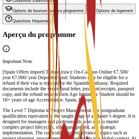
Conditions d'admission
Options de bourses pour ce programme
Options de logement
Questions fréquentes
Aperçu du programme
Important Note
[Spain Offers import] Tuition (raw): On-Campus Online €7.500/
year €7.000/ year Deposit refund: Students may be eligible for a
refund if their visa is rejected by the Spanish Embassy. Required
documents include the visa refusal letter, payment receipts, passport
copy, and the refund request form Age limitation: Student should be
18+ years of age Accreditation: Spain, Europe
The Level 7 Diploma in Project Management is a postgraduate
qualification equivalent to the taught stage of a Master’s degree. It is
designed for managers and professionals who aim to master
complex project lifecycles, risk management, and strategic
implementation. The curriculum covers advanced topics such as
project planning, procurement, and leadership in a global context. At