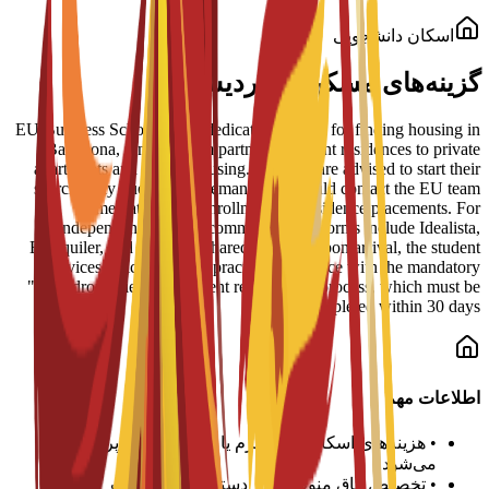
اسکان دانشجویی
گزینه‌های مسکن در پردیس
EU Business School offers dedicated support for finding housing in
Barcelona, ranging from partnered student residences to private
apartments and shared housing. Students are advised to start their
search early due to high demand and should contact the EU team
immediately after enrollment for residence placements. For
independent living, recommended platforms include Idealista,
Enalquiler, and Badi (for shared rooms). Upon arrival, the student
services office provides practical assistance with the mandatory
"empadronamiento" (resident registration) process, which must be
completed within 30 days.
اطلاعات مهم
•
هزینه‌های اسکان در هر ترم یا سال تحصیلی پرداخت
می‌شود
•
تخصیص اتاق منوط به در دسترس بودن است