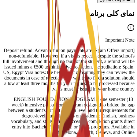
نمای کلی برنامه
Important Note
[Spain Offers import] Deposit refund: Advance tuition payments are
non-refundable. However, if a visa is rejected despite the school's
full involvement and through no fault of the student, a refund will be
issued minus a €500 administrative deduction. Accreditation: Spain,
US, Egypt Visa notes: the help is just consulting they can review the
documents in case of rejection they will try to find a solution should
allow at least three months for your request to be processed because
visas must be issued in your home country.
ENGLISH FOUNDATION PROGRAM A one-semester (13-
week) intensive preparatory program designed to bridge the gap
between a student's current English level and the requirements for
degree-level study. Focuses on academic English, business
vocabulary, and study skills. Successful completion grants direct
entry into Bachelor’s, Master’s, or MBA programs. Available in
Barcelona, Munich, Geneva, and Online.