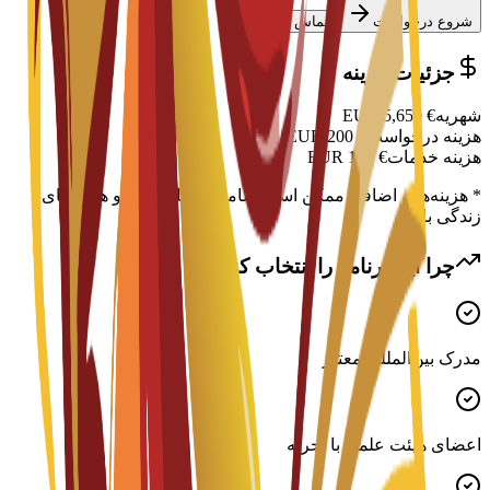
شروع درخواست
تماس با مشاور
جزئیات هزینه
شهریه
€
5,650
EUR
هزینه درخواست
€
200
EUR
هزینه خدمات
€
150
EUR
* هزینه‌های اضافی ممکن است شامل اسکان، ویزا و هزینه‌های
زندگی باشد
چرا این برنامه را انتخاب کنید؟
مدرک بین‌المللی معتبر
اعضای هیئت علمی با تجربه