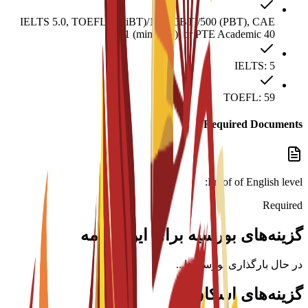
IELTS 5.0, TOEFL 59 (iBT)/169 (CBT)/500 (PBT), CAE
B1 (min. 154), or PTE Academic 40.
IELTS: 5
TOEFL: 59
Required Documents
Proof of English level:
Required
گزینه‌های بورسیه برای این برنامه
در حال بارگذاری بورسیه‌ها...
گزینه‌های اسکان