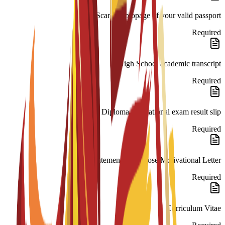
Scanned biopage of your valid passport.
Required
High School academic transcript
Required
Diploma and national exam result slip
Required
Statement of Purpose/Motivational Letter
Required
Curriculum Vitae