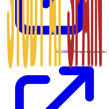
|
پشتیبانی شده توسط
SitConnect