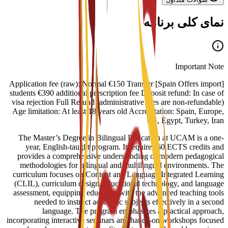
نمای کلی برنامه
Important Note
[Spain Offers import] Application fee (raw): Normal €150 Transfer
students €390 additional prescription fee Deposit refund: In case of
visa rejection Full Refund (administrative fees are non-refundable)
Age limitation: At least 18 years old Accreditation: Spain, Europe,
US, Egypt, Turkey, Iran
The Master’s Degree in Bilingual Education at UCAM is a one-
year, English-taught program. It requires 60 ECTS credits and
provides a comprehensive understanding of modern pedagogical
methodologies for bilingual and multilingual environments. The
curriculum focuses on Content and Language Integrated Learning
(CLIL), curriculum design, educational technology, and language
assessment, equipping educators with the advanced teaching tools
needed to instruct academic subjects effectively in a second
language. The program emphasizes a practical approach,
incorporating interactive seminars and hands-on workshops focused