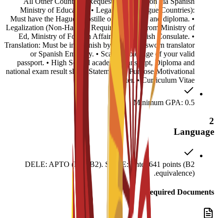
All Other Countries: Request homologation via Spanish
Ministry of Education. • Legalization (Hague Countries):
Must have the Hague Apostille on transcripts and diploma. •
Legalization (Non-Hague): Required stamps from Ministry of
Ed, Ministry of Foreign Affairs, and Spanish Consulate. •
Translation: Must be in Spanish by an official sworn translator
or Spanish Embassy. • Scanned biopage of your valid
passport. • High School academic transcript, Diploma and
national exam result slip. • Statement of Purpose/Motivational
Letter. • Curriculum Vitae.
Minimum GPA: 0.5
2
Language
DELE: APTO (Pass B2). SIELE: Enter 641 points (B2
equivalence).
Required Documents