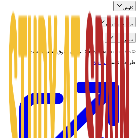
کاوش
برای دانشجویان
تماس با ما
©
2026
Studyatspain.com.
تمامی حقوق محفوظ است.
طراحی توسط
Daxow