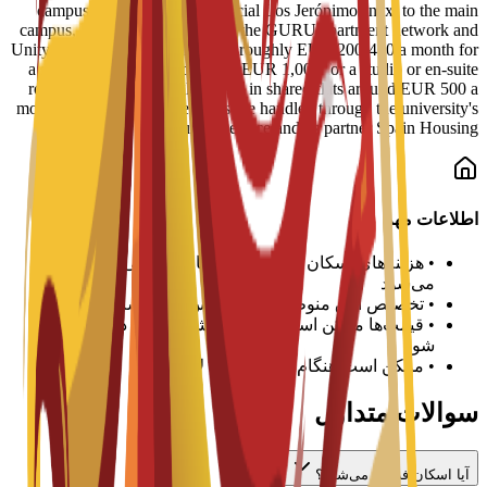
campuses, including Residencial Los Jerónimos next to the main
campus, Residencia Micampus, the GURU apartment network and
Unity CoLiving. Prices run from roughly EUR 200-400 a month for
a shared place up to more than EUR 1,000 for a studio or en-suite
room, with typical single rooms in shared flats around EUR 500 a
month. Bookings and viewings are handled through the university's
housing service and its partner Spain Housing.
اطلاعات مهم
•
هزینه‌های اسکان در هر ترم یا سال تحصیلی پرداخت
می‌شود
•
تخصیص اتاق منوط به در دسترس بودن است
•
قیمت‌ها ممکن است متفاوت باشد و باید با دانشگاه تأیید
شود
•
ممکن است هنگام ورود سپرده لازم باشد
سوالات متداول
آیا اسکان فراهم می‌شود؟