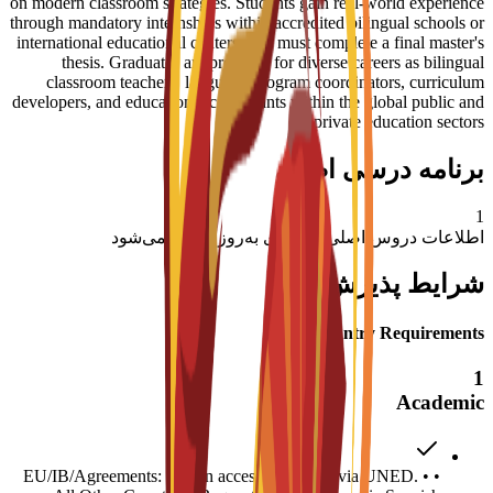
on modern classroom strategies. Students gain real-world experience
through mandatory internships within accredited bilingual schools or
international educational centers, and must complete a final master's
thesis. Graduates are prepared for diverse careers as bilingual
classroom teachers, language program coordinators, curriculum
developers, and educational consultants within the global public and
private education sectors.
برنامه درسی اصلی
1
اطلاعات دروس اصلی به زودی به‌روزرسانی می‌شود
شرایط پذیرش
Entry Requirements
1
Academic
• EU/IB/Agreements: Obtain access credential via UNED. •