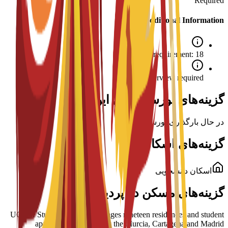
Required
Additional Information
Age requirement: 18+
Interview required
گزینه‌های بورسیه برای این برنامه
در حال بارگذاری بورسیه‌ها...
گزینه‌های اسکان
اسکان دانشجویی
گزینه‌های مسکن در پردیس
UCAM Student Housing manages nineteen residences and student
apartment blocks across the Murcia, Cartagena and Madrid