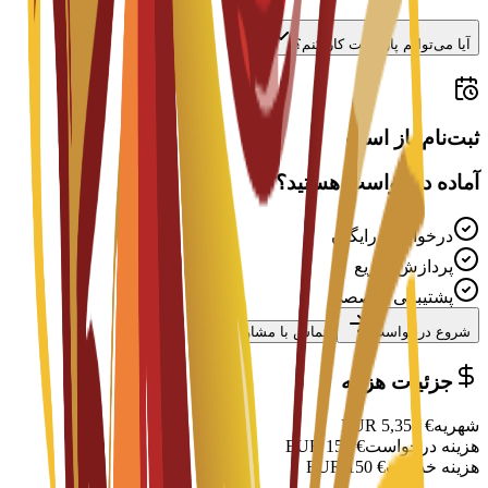
آیا می‌توانم پاره‌وقت کار کنم؟
ثبت‌نام باز است
آماده درخواست هستید؟
درخواست رایگان
پردازش سریع
پشتیبانی تخصصی
شروع درخواست
تماس با مشاور
جزئیات هزینه
شهریه
€
5,350
EUR
هزینه درخواست
€
150
EUR
هزینه خدمات
€
150
EUR