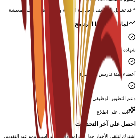
* قد تشمل التكاليف الإضافية الإقامة والتأشيرة ونفقات المعيشة
لماذا تختار هذا البرنامج؟
شهادة معترف بها دوليًا
أعضاء هيئة تدريس ذوو خبرة
دعم التطوير الوظيفي
ابقى على اطلاع
احصل على آخر التحديثات
اشترك لتلقي الأخبار حول البرامج والمنح الدراسية ومواعيد التقديم.