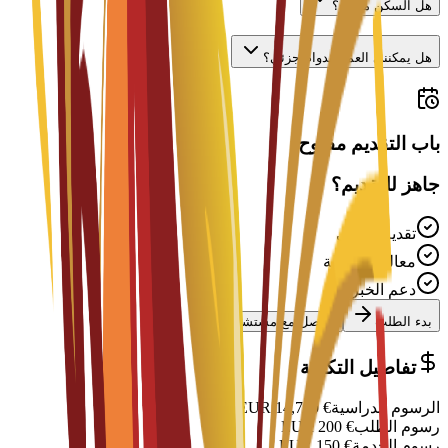
هل السكن متوفر؟
هل يمكنني العمل بدوام جزئي؟
باب التقديم مفتوح
جاهز للتقديم؟
تقديم مجاني
معالجة سريعة
دعم الخبراء
بدء الطلب
تواصل مع مستشار
تفاصيل التكلفة
الرسوم الدراسية
€
14,700
EUR
رسوم الطلب
€
200
EUR
رسوم الخدمة
€
150
EUR