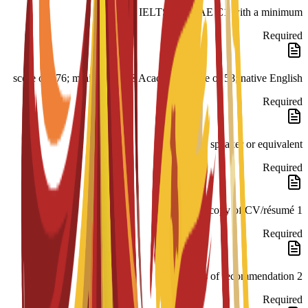
er-based); IELTS 6.5; CAE C1 with a minimum
Required
score of 176; minimum PTE Academic Score of 58; native English
Required
speaker or equivalent
Required
1 copy of CV/résumé
Required
2 letters of recommendation
Required