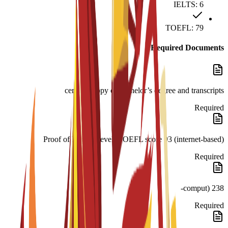
IELTS: 6
TOEFL: 79
Required Documents
certified copy of bachelor’s degree and transcripts
Required
Proof of English level: TOEFL score 93 (internet-based)
Required
238 (comput-
Required