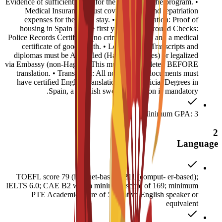
Evidence of sufficient funds for the duration of the program. •
Medical Insurance: Must cover medical and repatriation
expenses for the entire stay. • Accommodation: Proof of
housing in Spain for the first year. • Background Checks:
Police Records Certificate (no criminal record) and a medical
certificate of good health. • Legalization: Transcripts and
diplomas must be Apostilled (Hague countries) or legalized
via Embassy (non-Hague). This must be completed BEFORE
translation. • Translation: All non-English documents must
have certified English translations. For Official Degrees in
Spain, a Spanish sworn translation is mandatory.
Minimum GPA: 3
2
Language
TOEFL score 79 (internet-based), 211 (comput- er-based);
IELTS 6.0; CAE B2 with a minimum score of 169; minimum
PTE Academic score of 51; native English speaker or
equivalent