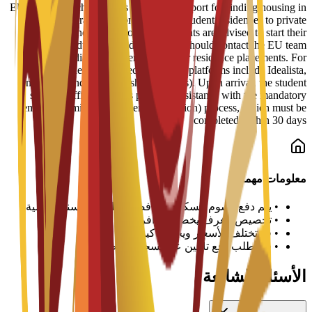
EU Business School offers dedicated support for finding housing in
Barcelona, ranging from partnered student residences to private
apartments and shared housing. Students are advised to start their
search early due to high demand and should contact the EU team
immediately after enrollment for residence placements. For
independent living, recommended platforms include Idealista,
Enalquiler, and Badi (for shared rooms). Upon arrival, the student
services office provides practical assistance with the mandatory
"empadronamiento" (resident registration) process, which must be
completed within 30 days.
معلومات مهمة
•
يتم دفع رسوم السكن لكل فصل دراسي أو سنة دراسية
•
تخصيص الغرف يخضع للتوافر
•
قد تختلف الأسعار ويجب تأكيدها مع الجامعة
•
قد يطلب دفع تأمين عند تسجيل الوصول
الأسئلة الشائعة