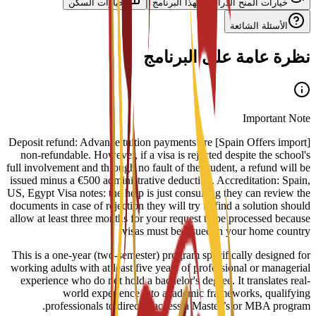
خيارات المنح الدراسية لهذا البرنامج
خيارات السكن
الأسئلة الشائعة
نظرة عامة على البرنامج
Important Note
[Spain Offers import] Deposit refund: Advance tuition payments are
non-refundable. However, if a visa is rejected despite the school's
full involvement and through no fault of the student, a refund will be
issued minus a €500 administrative deduction. Accreditation: Spain,
US, Egypt Visa notes: the help is just consulting they can review the
documents in case of rejection they will try to find a solution should
allow at least three months for your request to be processed because
visas must be issued in your home country.
This is a one-year (two-semester) program specifically designed for
working adults with at least five years of professional or managerial
experience who do not hold a bachelor's degree. It translates real-
world experience into academic frameworks, qualifying
professionals to directly access a Master’s or MBA program.