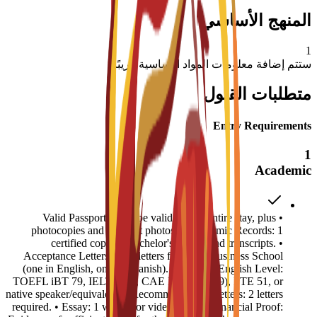
المنهج الأساسي
1
ستتم إضافة معلومات المواد الأساسية قريبًا
متطلبات القبول
Entry Requirements
1
Academic
• Valid Passport: Must be valid for the entire stay, plus
photocopies and 4 recent photos. • Academic Records: 1
certified copy of Bachelor's degree and transcripts. •
Acceptance Letters: Two letters from EU Business School
(one in English, one in Spanish). • Proof of English Level:
TOEFL iBT 79, IELTS 6.0, CAE B2 (min 169), PTE 51, or
native speaker/equivalent. • Recommendation Letters: 2 letters
required. • Essay: 1 written or video essay. • Financial Proof: