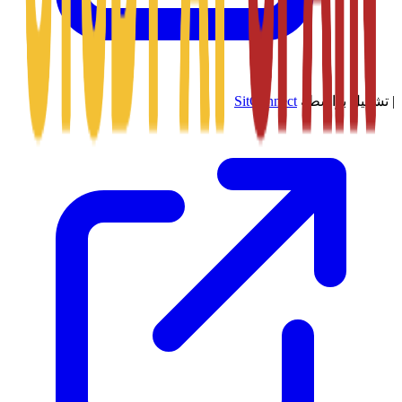
|
تشغيل بواسطة
SitConnect