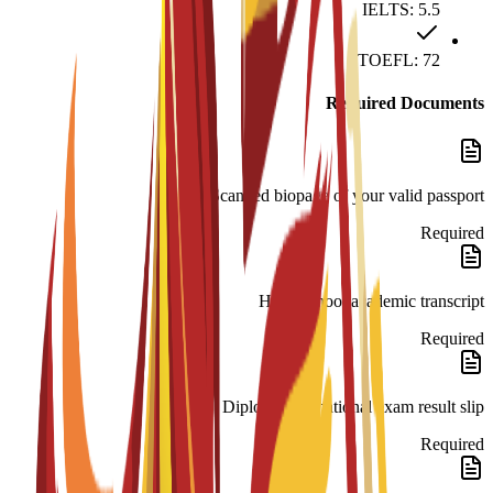
IELTS: 5.5
TOEFL: 72
Required Documents
Scanned biopage of your valid passport.
Required
High School academic transcript
Required
Diploma and national exam result slip
Required