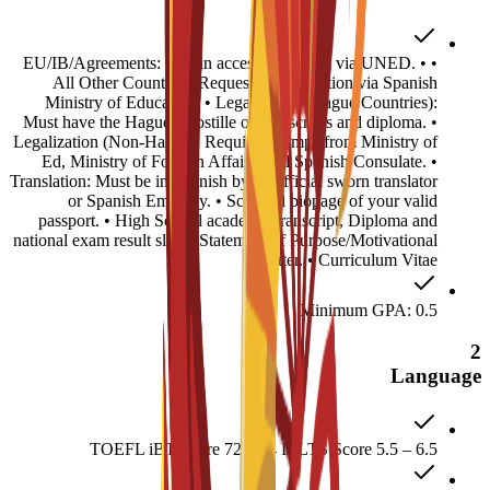
• EU/IB/Agreements: Obtain access credential via UNED. •
All Other Countries: Request homologation via Spanish
Ministry of Education. • Legalization (Hague Countries):
Must have the Hague Apostille on transcripts and diploma. •
Legalization (Non-Hague): Required stamps from Ministry of
Ed, Ministry of Foreign Affairs, and Spanish Consulate. •
Translation: Must be in Spanish by an official sworn translator
or Spanish Embassy. • Scanned biopage of your valid
passport. • High School academic transcript, Diploma and
national exam result slip. • Statement of Purpose/Motivational
Letter. • Curriculum Vitae.
Minimum GPA: 0.5
2
Language
TOEFL iBT Score 72 – 94 IELTS Score 5.5 – 6.5