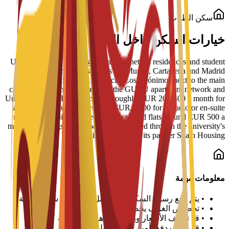
سكن الطلاب
خيارات السكن داخل الحرم الجامعي
UCAM Student Housing manages nineteen residences and student
apartment blocks across the Murcia, Cartagena and Madrid
campuses, including Residencial Los Jerónimos next to the main
campus, Residencia Micampus, the GURU apartment network and
Unity CoLiving. Prices run from roughly EUR 200-400 a month for
a shared place up to more than EUR 1,000 for a studio or en-suite
room, with typical single rooms in shared flats around EUR 500 a
month. Bookings and viewings are handled through the university's
housing service and its partner Spain Housing.
معلومات مهمة
•
يتم دفع رسوم السكن لكل فصل دراسي أو سنة دراسية
•
تخصيص الغرف يخضع للتوافر
•
قد تختلف الأسعار ويجب تأكيدها مع الجامعة
•
قد يطلب دفع تأمين عند تسجيل الوصول