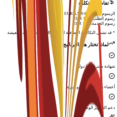
تفاصيل التكلفة
الرسوم الدراسية
€
5,500
EUR
رسوم الطلب
€
150
EUR
رسوم الخدمة
€
150
EUR
* قد تشمل التكاليف الإضافية الإقامة والتأشيرة ونفقات المعيشة
لماذا تختار هذا البرنامج؟
شهادة معترف بها دوليًا
أعضاء هيئة تدريس ذوو خبرة
دعم التطوير الوظيفي