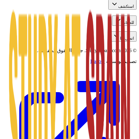
استكشف
للطلاب
اتصل بنا
©
2026
Studyatspain.com.
جميع الحقوق محفوظة.
تصميم بواسطة
Daxow