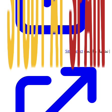
|
تشغيل بواسطة
SitConnect