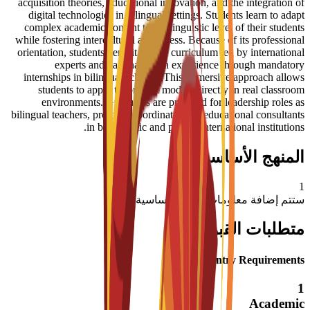
acquisition theories, educational innovation, and the integration of
digital technologies in bilingual settings. Students learn to adapt
complex academic content to the linguistic level of their students
while fostering intercultural awareness. Because of its professional
orientation, students benefit from a curriculum led by international
experts and gain hands-on experience through mandatory
internships in bilingual schools. This immersive approach allows
students to apply theoretical models directly in real classroom
environments. Graduates are prepared for leadership roles as
bilingual teachers, program coordinators, or educational consultants
in both public and private international institutions.
المنهج الأساسي
1
ستتم إضافة معلومات المواد الأساسية قريبًا
متطلبات القبول
Entry Requirements
1
Academic