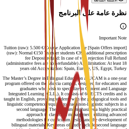
الأسئلة الشائعة
نظرة عامة على البرنامج
Important Note
[Spain Offers import] Tuition (raw): 5.500 €/Course Application fee
(raw): Normal €150 Transfer students €390 additional prescription
fee Deposit refund: In case of visa rejection Full Refund
(administrative fees are non-refundable) Age limitation: At least 18
years old Accreditation: Spain, Europe, US, Egypt, Turkey
The Master’s Degree in Bilingual Education at UCAM is a one-year
program offered on the Murcia campus, designed for educators and
graduates who wish to specialize in Content and Language
Integrated Learning (CLIL). It consists of 60 ECTS credits and is
taught in English, providing students with the pedagogical tools and
linguistic competence required to teach non-linguistic subjects in a
second language. The program emphasizes a highly practical
approach to classroom management, utilizing advanced
methodologies for curriculum design and the development of
bilingual materials. Key areas of study include second language